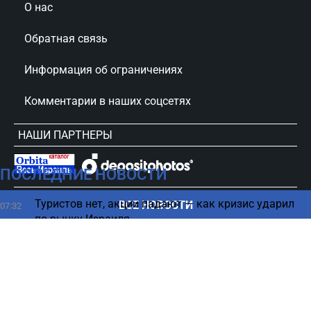
О нас
Обратная связь
Информация об ограничениях
Комментарии в наших соцсетях
НАШИ ПАРТНЕРЫ
ПОСЛЕДНИЕ НОВОСТИ
сursorinfo.co.il © Все права защищены
Туристов нет, акции падают — как кризис ударил
ВСЕ НОВОСТИ
07:32
по рынку Израиля
El Al отчиталась о впечатляющих успехах в
07:28
авиаперевозках
Где ждать похолодания – прогноз погоды на 6
07:12
августа