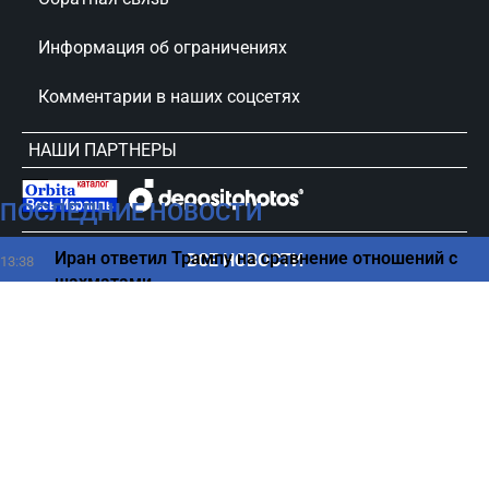
Информация об ограничениях
Комментарии в наших соцсетях
НАШИ ПАРТНЕРЫ
ПОСЛЕДНИЕ НОВОСТИ
сursorinfo.co.il © Все права защищены
Иран ответил Трампу на сравнение отношений с
ВСЕ НОВОСТИ
13:38
шахматами
Кому дадут скидки, а кого освободят от нового
13:26
дорожного сбора
Осторожно, мошенники – новая схема обмана
13:11
израильтян в соцсетях
Какие продукты в жару становятся опасными уже
13:01
через несколько часов