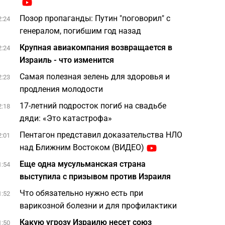
Позор пропаганды: Путин "поговорил" с
2:24
генералом, погибшим год назад
Крупная авиакомпания возвращается в
2:24
Израиль - что изменится
Самая полезная зелень для здоровья и
2:23
продления молодости
17-летний подросток погиб на свадьбе
2:18
дяди: «Это катастрофа»
Пентагон представил доказательства НЛО
2:01
над Ближним Востоком (ВИДЕО)
Еще одна мусульманская страна
1:54
выступила с призывом против Израиля
Что обязательно нужно есть при
1:52
варикозной болезни и для профилактики
Какую угрозу Израилю несет союз
1:50