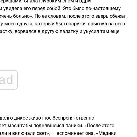
с берушами. Спала глубоким сном и вдруг
1
и увидела его перед собой. Это было по-настоящему
чень больно». По ее словам, после этого зверь сбежал,
1
ну моего друга, который был снаружи, прыгнул на него
частку, ворвался в другую палатку и укусил там еще
1
1
1
ad
1
 долго дикое животное беспрепятственно
ает масштабы поднявшейся паники. «После этого
ли и включали свет», — вспоминает она. «Медики