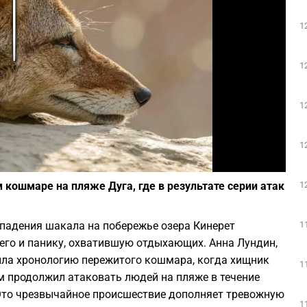
Play
1
1
1
1
Фото: Pixabay
1
кошмаре на пляже Дуга, где в результате серии атак
1
падения шакала на побережье озера Кинерет
го и панику, охватившую отдыхающих. Анна Лундин,
вила хронологию пережитого кошмара, когда хищник
1
тем продолжил атаковать людей на пляже в течение
Это чрезвычайное происшествие дополняет тревожную
1