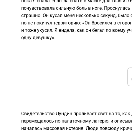
пока я спала. Я легла спать в маске для глаз и 
почувствовала сильную боль в ноге. Проснулась 
страшно. Он кусал меня несколько секунд, было о
но не покинул территорию: «Он бросился в сторо
и тоже укусил. Я видела, как он бегал по всему у
одну девушку».
Свидетельство Лундин проливает свет на то, как
перемещалось по палаточному лагерю, и описыв
началась массовая истерия. Люди повсюду крича