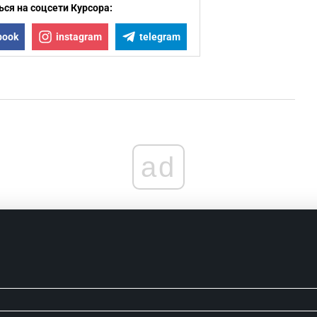
ся на соцсети Курсора:
book
instagram
telegram
ad