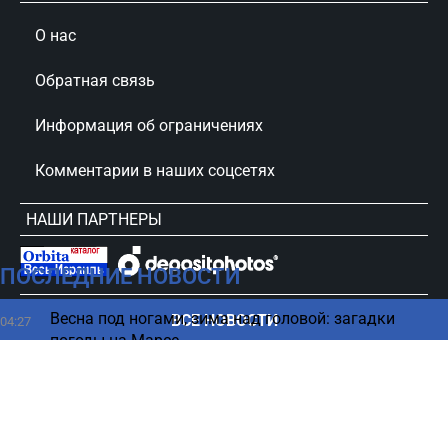
О нас
Обратная связь
Информация об ограничениях
Комментарии в наших соцсетях
НАШИ ПАРТНЕРЫ
ПОСЛЕДНИЕ НОВОСТИ
сursorinfo.co.il © Все права защищены
Весна под ногами, зима над головой: загадки
ВСЕ НОВОСТИ
04:27
погоды на Марсе
В каком возрасте нужно больше пить кофе - ответ
03:23
ученых
ChatGPT имеет опасную особенность -
02:19