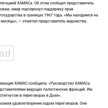
2
делегацией ХАМАСа. Об этом сообщил представитель
ловам, эмир подчеркнул поддержку прав
государства в границах 1967 года. «Мы находимся на
2
 месяцы», — отметил представитель ведомства.
2
2
ad
1
1
анизация ХАМАС сообщила: «Руководство ХАМАСа
1
едставителями ведущих палестинских фракций. Им
стигнутом в переговорах в Дохе».
разили удовлетворение ходом переговоров. Они