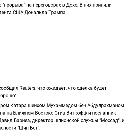
"прорыва" на переговорах в Дохе. В них приняли
2
идента США Дональда Трампа.
2
2
2
2
ообщил Reuters, что ожидает, что сделка будет
хорошо".
2
стром Катара шейхом Мухаммедом бен Абдулрахманом
мпа на Ближнем Востоке Стив Виткофф и посланник
2
авид Барнеа, директор шпионской службы "Моссад", и
сности "Шин Бет".