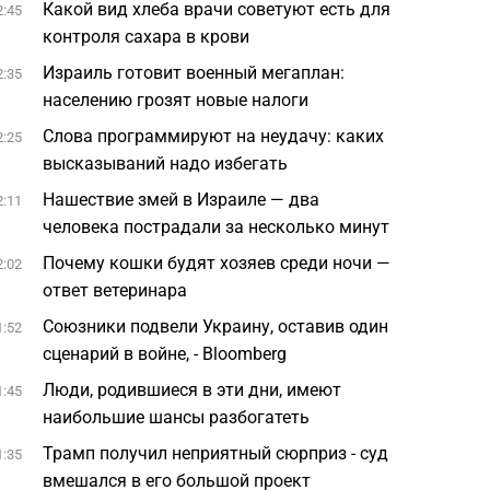
Какой вид хлеба врачи советуют есть для
2:45
контроля сахара в крови
Израиль готовит военный мегаплан:
2:35
населению грозят новые налоги
Слова программируют на неудачу: каких
2:25
высказываний надо избегать
Нашествие змей в Израиле — два
2:11
человека пострадали за несколько минут
Почему кошки будят хозяев среди ночи —
2:02
ответ ветеринара
Союзники подвели Украину, оставив один
1:52
сценарий в войне, - Bloomberg
Люди, родившиеся в эти дни, имеют
1:45
наибольшие шансы разбогатеть
Трамп получил неприятный сюрприз - суд
1:35
вмешался в его большой проект