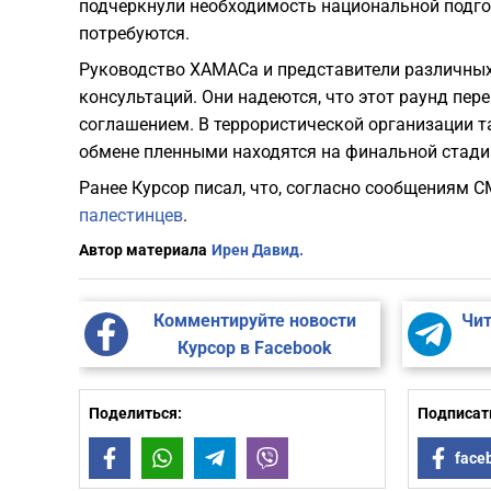
подчеркнули необходимость национальной подго
потребуются.
Руководство ХАМАСа и представители различных
консультаций. Они надеются, что этот раунд п
соглашением. В террористической организации т
обмене пленными находятся на финальной стади
Ранее Курсор писал, что, согласно сообщениям С
палестинцев
.
Автор материала
Ирен Давид.
Комментируйте новости
Чит
Курсор в Facebook
Поделиться:
Подписать
Facebook
WhatsApp
Telegram
Viber
face