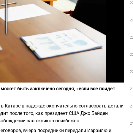
2
Play
2
2
2
2
Фото: depositphotos.com
 может быть заключено сегодня, «если все пойдет
2
в Катаре в надежде окончательно согласовать детали
2
одит после того, как президент США Джо Байден
свобождении заложников неизбежно.
2
реговоров, вчера посредники передали Израилю и