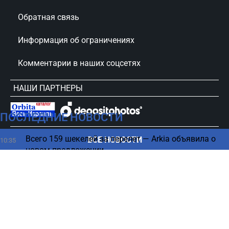
Обратная связь
Информация об ограничениях
Комментарии в наших соцсетях
НАШИ ПАРТНЕРЫ
ПОСЛЕДНИЕ НОВОСТИ
сursorinfo.co.il © Все права защищены
Всего 159 шекелей за перелет — Arkia объявила о
ВСЕ НОВОСТИ
10:35
новом предложении
Есть ли необходимость выключать Wi-Fi на
10:30
смартфоне на ночь - эксперты
Громкий скандал — в Рамбам издевались над
10:23
ранеными солдатами ЦАХАЛа