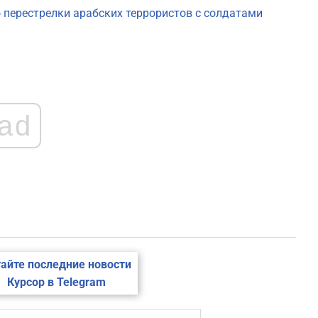
о перестрелки арабских террористов с солдатами
2
2
ad
2
2
2
2
айте последние новости
Курсор в Telegram
2