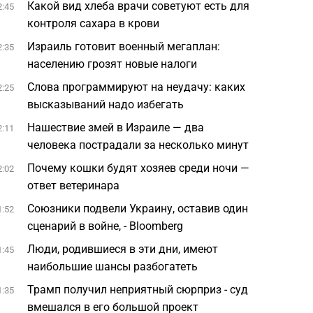
Какой вид хлеба врачи советуют есть для
2:45
контроля сахара в крови
Израиль готовит военный мегаплан:
2:35
населению грозят новые налоги
Слова программируют на неудачу: каких
2:25
высказываний надо избегать
Нашествие змей в Израиле — два
2:11
человека пострадали за несколько минут
Почему кошки будят хозяев среди ночи —
2:02
ответ ветеринара
Союзники подвели Украину, оставив один
1:52
сценарий в войне, - Bloomberg
Люди, родившиеся в эти дни, имеют
1:45
наибольшие шансы разбогатеть
Трамп получил неприятный сюрприз - суд
1:35
вмешался в его большой проект