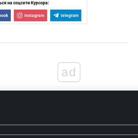
2
ся на соцсети Курсора:
book
instagram
telegram
2
2
2
ad
1
1
1