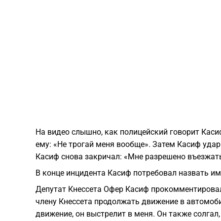
На видео слышно, как полицейский говорит Касиф
ему: «Не трогай меня вообще». Затем Касиф удар
Касиф снова закричал: «Мне разрешено въезжат
В конце инцидента Касиф потребовал назвать им
Депутат Кнессета Офер Касиф прокомментировал
члену Кнессета продолжать движение в автомобил
движение, он выстрелит в меня. Он также солгал,