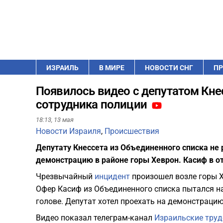
ИЗРАИЛЬ
В МИРЕ
НОВОСТИ СНГ
ПР
Появилось видео с депутатом Кн
сотрудника полиции
18:13,
13 мая
Новости Израиля
,
Происшествия
Депутату Кнессета из Объединенного списка не
демонстрацию в районе горы Хеврон. Касиф в от
Чрезвычайный
инцидент
произошел возле горы Х
Офер Касиф из Объединенного списка пытался на
голове. Депутат хотел проехать на демонстрацию
Видео показал телеграм-канал
Израильские труд