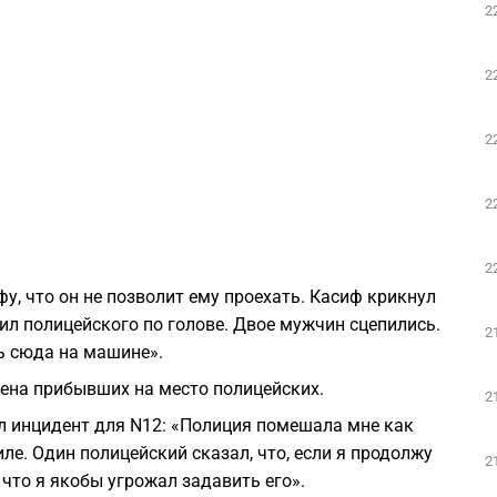
2
2
2
2
2
у, что он не позволит ему проехать. Касиф крикнул
ил полицейского по голове. Двое мужчин сцепились.
2
ь сюда на машине».
ена прибывших на место полицейских.
2
 инцидент для N12: «Полиция помешала мне как
е. Один полицейский сказал, что, если я продолжу
2
 что я якобы угрожал задавить его».