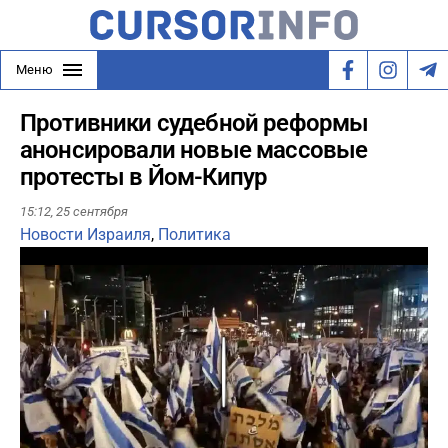
Меню
Противники судебной реформы
анонсировали новые массовые
протесты в Йом-Кипур
15:12,
25 сентября
Новости Израиля
,
Политика
Play