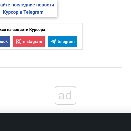
айте последние новости
Курсор в Telegram
0
ся на соцсети Курсора:
0
book
instagram
telegram
0
0
0
ad