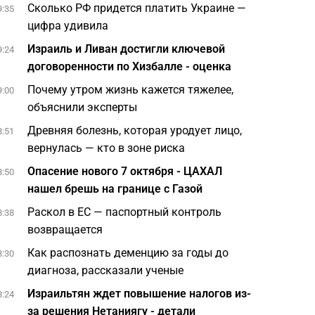
Сколько РФ придется платить Украине —
9:35
цифра удивила
Израиль и Ливан достигли ключевой
9:24
договоренности по Хизбалле - оценка
Почему утром жизнь кажется тяжелее,
9:00
объяснили эксперты
Древняя болезнь, которая уродует лицо,
8:51
вернулась — кто в зоне риска
Опасение нового 7 октября - ЦАХАЛ
8:50
нашел брешь на границе с Газой
Раскол в ЕС — паспортный контроль
8:38
возвращается
Как распознать деменцию за годы до
8:30
диагноза, рассказали ученые
Израильтян ждет повышение налогов из-
8:24
за решения Нетаниягу - детали