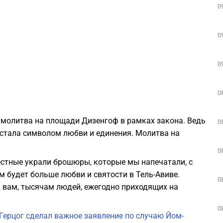
0
0
0
0
я молитва на площади Дизенгоф в рамках закона. Ведь
0
, стала символом любви и единения. Молитва на
0
естные украли брошюры, которые мы напечатали, с
м будет больше любви и святости в Тель-Авиве.
0
д вам, тысячам людей, ежегодно приходящих на
0
Герцог сделал важное заявление по случаю Йом-