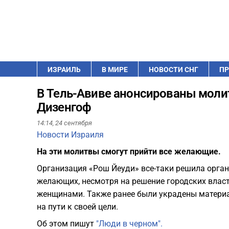
ИЗРАИЛЬ
В МИРЕ
НОВОСТИ СНГ
ПР
В Тель-Авиве анонсированы моли
Дизенгоф
14:14,
24 сентября
Новости Израиля
На эти молитвы смогут прийти все желающие.
Организация «Рош Йеуди» все-таки решила орган
желающих, несмотря на решение городских влас
женщинами. Также ранее были украдены материа
на пути к своей цели.
Об этом пишут
"Люди в черном".