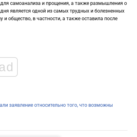
для самоанализа и прощения, а также размышления о
0
 дня является одной из самых трудных и болезненных
 и общество, в частности, а также оставила после
0
0
0
ad
0
0
али заявление относительно того, что возможны
0
0