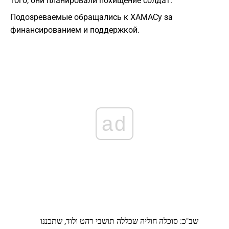
того, они планировали похищение солдат.
Подозреваемые обращались к ХАМАСу за
финансированием и поддержкой.
ad
שב"כ: סוכלה חוליה שכללה תושבי רהט ולוד, שתכננו