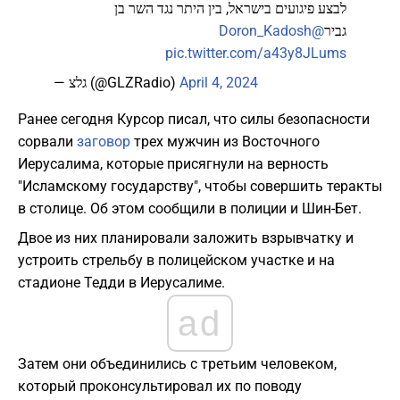
לבצע פיגועים בישראל, בין היתר נגד השר בן
@Doron_Kadosh
גביר
pic.twitter.com/a43y8JLums
— גלצ (@GLZRadio)
April 4, 2024
Ранее сегодня Курсор писал, что силы безопасности
сорвали
заговор
трех мужчин из Восточного
Иерусалима, которые присягнули на верность
"Исламскому государству", чтобы совершить теракты
в столице. Об этом сообщили в полиции и Шин-Бет.
Двое из них планировали заложить взрывчатку и
устроить стрельбу в полицейском участке и на
стадионе Тедди в Иерусалиме.
ad
Затем они объединились с третьим человеком,
который проконсультировал их по поводу