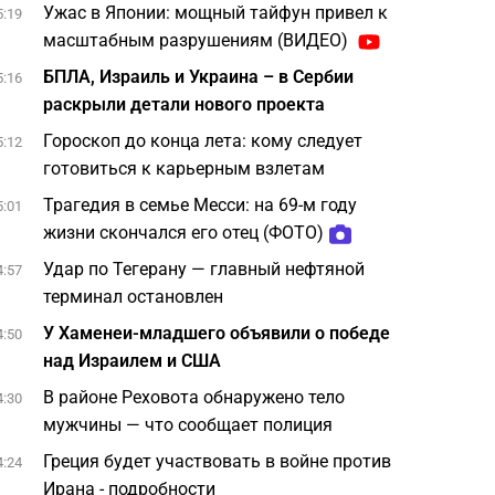
Ужас в Японии: мощный тайфун привел к
5:19
масштабным разрушениям (ВИДЕО)
БПЛА, Израиль и Украина – в Сербии
5:16
раскрыли детали нового проекта
Гороскоп до конца лета: кому следует
5:12
готовиться к карьерным взлетам
Трагедия в семье Месси: на 69-м году
5:01
жизни скончался его отец (ФОТО)
Удар по Тегерану — главный нефтяной
4:57
терминал остановлен
У Хаменеи-младшего объявили о победе
4:50
над Израилем и США
В районе Реховота обнаружено тело
4:30
мужчины — что сообщает полиция
Греция будет участвовать в войне против
4:24
Ирана - подробности