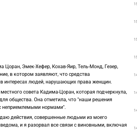
1
1
1
1
ма Цоран, Эмек-Хефер, Кохав-Яир, Тель-Монд, Гезер,
ие, в котором заявляют, что средства
1
в интересах людей, нарушающих права женщин.
 местного совета Кадима-Цоран, которая подчеркнула,
1
ля общества. Она отметила, что "наши решения
с неприемлемыми нормами".
1
уждаю действия, совершенные людьми из моего
ведома, и я разорвал все связи с виновными, включая
1