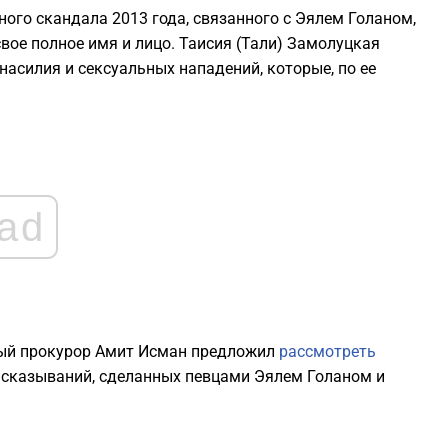
ьного скандала 2013 года, связанного с Эялем Голаном,
1
свое полное имя и лицо. Таисия (Тали) Замолуцкая
асилия и сексуальных нападений, которые, по ее
1
1
1
ad
1
1
ьный прокурор Амит Исман предложил
рассмотреть
ысказываний, сделанных певцами Эялем Голаном и
1
1