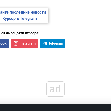
1
айте последние новости
Курсор в Telegram
1
ся на соцсети Курсора:
1
book
instagram
telegram
1
1
ad