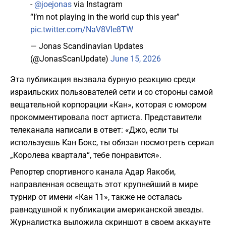
-
@joejonas
via Instagram
“I’m not playing in the world cup this year”
pic.twitter.com/NaV8VIe8TW
— Jonas Scandinavian Updates
(@JonasScanUpdate)
June 15, 2026
Эта публикация вызвала бурную реакцию среди
израильских пользователей сети и со стороны самой
вещательной корпорации «Кан», которая с юмором
прокомментировала пост артиста. Представители
телеканала написали в ответ: «Джо, если ты
используешь Кан Бокс, ты обязан посмотреть сериал
„Королева квартала“, тебе понравится».
Репортер спортивного канала Адар Яакоби,
направленная освещать этот крупнейший в мире
турнир от имени «Кан 11», также не осталась
равнодушной к публикации американской звезды.
Журналистка выложила скриншот в своем аккаунте