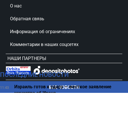
О нас
Обратная связь
Информация об ограничениях
Комментарии в наших соцсетях
НАШИ ПАРТНЕРЫ
ПОСЛЕДНИЕ НОВОСТИ
сursorinfo.co.il © Все права защищены
Израиль готов к удару — жесткое заявление
ВСЕ НОВОСТИ
11:43
министра об Иране
Противник Израиля оказался в одиночестве —
11:35
Санчес теряет союзников
Что происходит с водой, оставленной перед сном -
11:30
ответ ученых