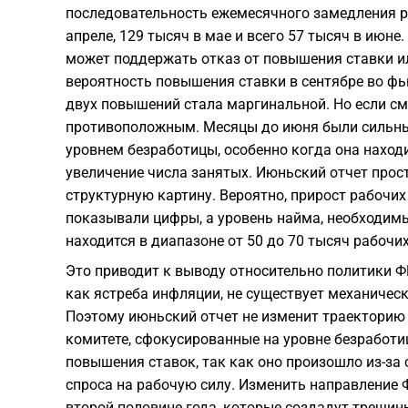
последовательность ежемесячного замедления рос
апреле, 129 тысяч в мае и всего 57 тысяч в июн
может поддержать отказ от повышения ставки или
вероятность повышения ставки в сентябре во фь
двух повышений стала маргинальной. Но если см
противоположным. Месяцы до июня были сильным
уровнем безработицы, особенно когда она находи
увеличение числа занятых. Июньский отчет прос
структурную картину. Вероятно, прирост рабочих
показывали цифры, а уровень найма, необходим
находится в диапазоне от 50 до 70 тысяч рабочих
Это приводит к выводу относительно политики Ф
как ястреба инфляции, не существует механичес
Поэтому июньский отчет не изменит траекторию п
комитете, сфокусированные на уровне безработиц
повышения ставок, так как оно произошло из-за 
спроса на рабочую силу. Изменить направление 
второй половине года, которые создадут трещины