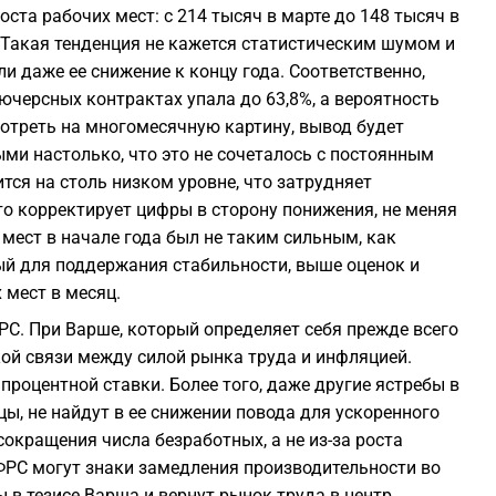
та рабочих мест: с 214 тысяч в марте до 148 тысяч в
е. Такая тенденция не кажется статистическим шумом и
 даже ее снижение к концу года. Соответственно,
ючерсных контрактах упала до 63,8%, а вероятность
отреть на многомесячную картину, вывод будет
и настолько, что это не сочеталось с постоянным
тся на столь низком уровне, что затрудняет
то корректирует цифры в сторону понижения, не меняя
 мест в начале года был не таким сильным, как
ый для поддержания стабильности, выше оценок и
 мест в месяц.
РС. При Варше, который определяет себя прежде всего
кой связи между силой рынка труда и инфляцией.
роцентной ставки. Более того, даже другие ястребы в
ы, не найдут в ее снижении повода для ускоренного
сокращения числа безработных, а не из-за роста
ФРС могут знаки замедления производительности во
 в тезисе Варша и вернут рынок труда в центр