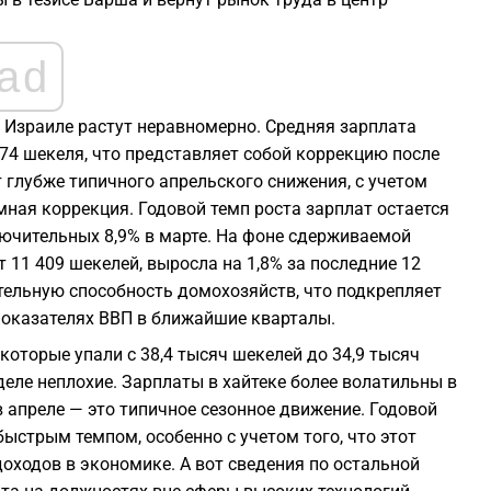
ad
в Израиле растут неравномерно. Средняя зарплата
374 шекеля, что представляет собой коррекцию после
т глубже типичного апрельского снижения, с учетом
мная коррекция. Годовой темп роста зарплат остается
лючительных 8,9% в марте. На фоне сдерживаемой
 11 409 шекелей, выросла на 1,8% за последние 12
тельную способность домохозяйств, что подкрепляет
показателях ВВП в ближайшие кварталы.
которые упали с 38,4 тысяч шекелей до 34,9 тысяч
деле неплохие. Зарплаты в хайтеке более волатильны в
 апреле — это типичное сезонное движение. Годовой
 быстрым темпом, особенно с учетом того, что этот
оходов в экономике. А вот сведения по остальной