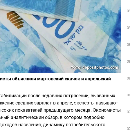
0
0
0
0
Фото: depositphotos.com
0
исты объяснили мартовский скачок и апрельский
0
табилизации после недавних потрясений, вызванных
ижение средних зарплат в апреле, эксперты называют
высоких показателей предыдущего месяца. Экономисты
0
ьный аналитический обзор, в котором подробно
оходов населения, динамику потребительского
0