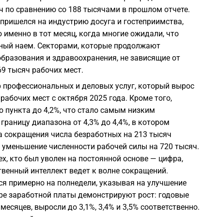
0
ч по сравнению со 188 тысячами в прошлом отчете.
 пришелся на индустрию досуга и гостеприимства,
о именно в тот месяц, когда многие ожидали, что
0
ный наем. Секторами, которые продолжают
образования и здравоохранения, не зависящие от
0
9 тысяч рабочих мест.
 профессиональных и деловых услуг, который вырос
0
рабочих мест с октября 2025 года. Кроме того,
о пункта до 4,2%, что стало самым низким
границу диапазона от 4,3% до 4,4%, в котором
за сокращения числа безработных на 213 тысяч
2
м уменьшение численности рабочей силы на 720 тысяч.
х, кто был уволен на постоянной основе — цифра,
твенный интеллект ведет к волне сокращений.
2
я примерно на полнедели, указывая на улучшение
ере заработной платы демонстрируют рост: годовые
месяцев, выросли до 3,1%, 3,4% и 3,5% соответственно.