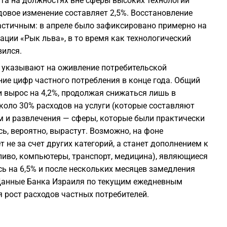
та на должностях вне сферы высоких технологий
годовое изменение составляет 2,5%. Восстановление
астичным: в апреле было зафиксировано примерно на
ации «Рык льва», в то время как технологический
вился.
 указывают на оживление потребительской
ние цифр частного потребления в конце года. Общий
и вырос на 4,2%, продолжая снижаться лишь в
Около 30% расходов на услуги (которые составляют
зм и развлечения — сферы, которые были практически
ь, вероятно, вырастут. Возможно, на фоне
 не за счет других категорий, а станет дополнением к
пливо, компьютеры, транспорт, медицина), являющиеся
сь на 6,5% и после нескольких месяцев замедления
 Данные Банка Израиля по текущим ежедневным
рост расходов частных потребителей.