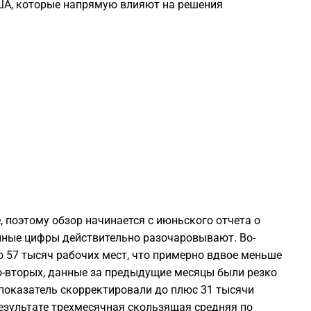
США, которые напрямую влияют на решения
0
0
0
0
0
, поэтому обзор начинается с июньского отчета о
анные цифры действительно разочаровывают. Во-
0
 57 тысяч рабочих мест, что примерно вдвое меньше
Во-вторых, данные за предыдущие месяцы были резко
0
показатель скорректировали до плюс 31 тысячи
результате трехмесячная скользящая средняя по