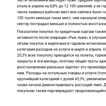
части экономики выглядят хуже. Средняя зарпла
упала в апреле на 8,8% до 12 100 шекелей, а ее 
числа наемных рабочих мест вне хайтека было ч
100 тысяч меньше таких мест, чем накануне опер
сектор пострадал меньше и полностью восстано
Показатели покупок по кредитным картам также
активности после операции «Рык льва» и улучше
объем покупок в марте-мае в годовом исчислени
категории расходов на услуги в марте и апреле. 
20,3% всех покупок) приходится на полеты, тури
закрыты в эти месяцы, поэтому общие траты здес
восстановления реальных зарплат это произойдет
ним. Расходы на остальные товары и услуги (то
крупнейшей категорией с долей 45,3%, увеличили
снова начали демонстрировать растущий темп.
покупкам также подтверждают продолжающийся 