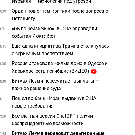
Израиля — технологии под угрозой
Эрдан под огнем критики после вопроса о
9:09
Нетаниягу
«Было неизбежно»: в США оправдали
9:01
события 7 октября
Еще одна инициатива Трампа столкнулась
8:45
с серьезным препятствием
Россия атаковала жилые дома в Одессе и
8:35
Харькове, есть погибшие (ВИДЕО)
Битуах Леуми пересчитает выплаты —
8:30
важное решение суда
Пошел ва-банк - Иран выдвинул США
8:11
новые требования
Бесплатная версия ChatGPT получит
7:50
беспрецедентные возможности
Битуах Леуми переводит деньги раньше
7:45