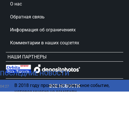
О нас
Обратная связь
Информация об ограничениях
Комментарии в наших соцсетях
НАШИ ПАРТНЕРЫ
ПОСЛЕДНИЕ НОВОСТИ
сursorinfo.co.il © Все права защищены
В 2018 году произошло тревожное событие,
ВСЕ НОВОСТИ
04:27
которое многие не заметили
Может ли сломаться компьютер в случае отказа
03:21
от обновления Windows
Почему кошка кусает руку во время ласки - ответ
02:15
ветеринаров