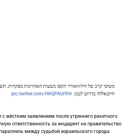
1
1
1
1
1
מטוסי קרב של חיל-האוויר תקפו בשעות האחרונות מפקדות, תשת
pic.twitter.com/H6QPAUr9Vr
חיזבאללה בדרום לבנון.
1
1
 с жёстким заявлением после утреннего ракетного
лную ответственность за инцидент на правительство
 параллель между судьбой израильского города
1