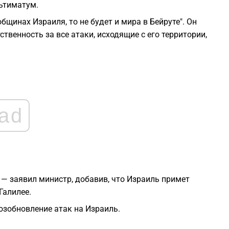
ьтиматум.
общинах Израиля, то не будет и мира в Бейруте". Он
1
твенность за все атаки, исходящие с его территории,
1
1
ad
1
1
 — заявил министр, добавив, что Израиль примет
Галилее.
возобновление атак на Израиль.