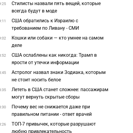
Стилисты назвали пять вещей, которые
9:25
всегда будут в моде
США обратились к Израилю с
9:11
требованием по Ливану - СМИ
Кошки или собаки — кто умнее на самом
9:02
деле
США ослаблены как никогда: Трамп в
8:52
ярости от утечки информации
Астролог назвал знаки Зодиака, которым
8:45
не стоит носить белое
Лететь в США станет сложнее: пассажирам
8:35
могут вернуть скрытые сборы
Почему вес не снижается даже при
8:30
правильном питании - ответ врачей
ТОП-7 привычек, которые разрушают
8:26
любую привлекательность