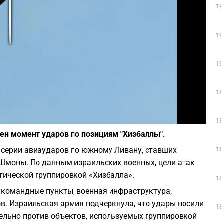
1
Play
1
1
1
Фото: Ofer Zidon/Flash90
1
ен момент ударов по позициям "Хизбаллы".
1
серии авиаударов по южному Ливану, ставших
-Шмоны. По данным израильских военных, цели атак
тической группировкой «Хизбалла».
1
 командные пункты, военная инфраструктура,
в. Израильская армия подчеркнула, что удары носили
1
ельно против объектов, используемых группировкой