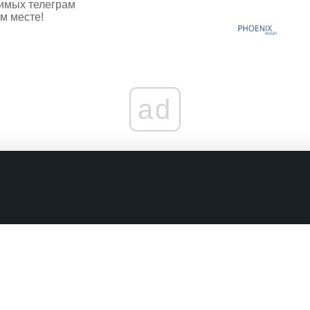
имых телеграм
м месте!
ad
граничениях
Комментарии в наших соцсетях