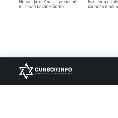
Новое фото Аллы Пугачевой
Все посты люб
вызвало беспокойство
каналов в одно
ИНФОРМАЦИЯ
О нас
Обратная связь
Информация об о
НАШИ ПАРТНЕРЫ