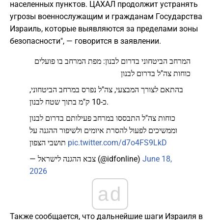
населенных пунктов. ЦАХАЛ продолжит устранять
угрозы военнослужащим и гражданам Государства
Израиль, которые выявляются за пределами зоны
безопасности", — говорится в заявлении.
המרחב הביטחוני בדרום לבנון: מפת המרחב בו פועלים
כוחות צה"ל בדרום לבנון
בהתאם לצורך המבצעי, צה"ל נפרס במרחב הביטחוני,
כ-10 ק"מ בתוך שטח לבנון.
כוחות צה"ל התבססו במרחב פעילותם בדרום לבנון
וממשיכים לפעול להסרת איומים ולשיפור ההגנה על
תושבי הצפון
pic.twitter.com/d7o4FS9LkD
— צבא ההגנה לישראל (@idfonline)
June 18,
2026
ad
Также сообщается, что дальнейшие шаги Израиля в