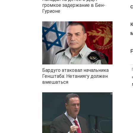
громкое задержание в Бен-
с
Гурионе
К
Р
Бардуго атаковал начальника
Генштаба: Нетаниягу должен
вмешаться