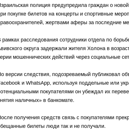
Израильская полиция предупредила граждан о новой
при покупке билетов на концерты и спортивные меро
правоохранителей, жертвами аферы за последние ме
 рамках расследования сотрудники отдела по борьб
вивского округа задержали жителя Холона в возраст
серии мошеннических действий через социальные се
По версии следствия, подозреваемый публиковал об
Facebook и WhatsApp, используя поддельные или укр
потенциальными покупателями он убеждал их переве
снятия наличных» в банкомате.
осле получения средств связь с покупателями прек
обещанные билеты люди так и не получали.