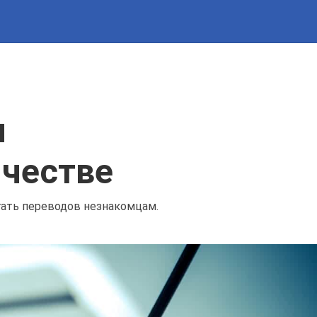
н
честве
гать переводов незнакомцам.