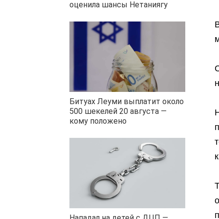
оценила шансы Нетаниягу
Битуах Леуми выплатит около
500 шекелей 20 августа —
кому положено
к
Нападал на детей с ДЦП —