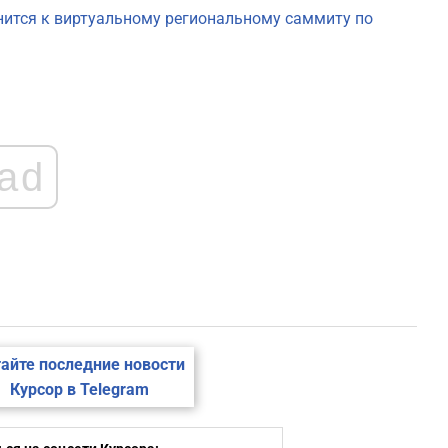
1
нится к виртуальному региональному саммиту по
1
1
ad
1
1
1
айте последние новости
Курсор в Telegram