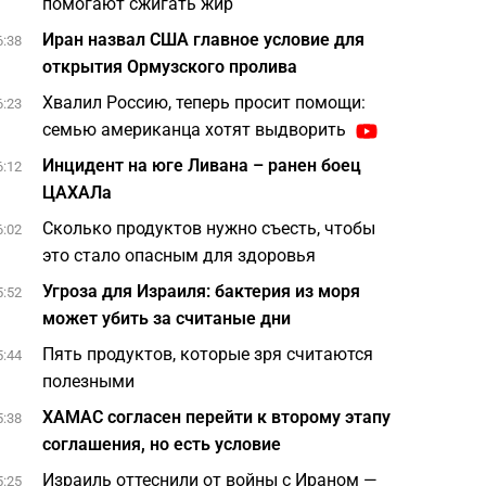
помогают сжигать жир
Иран назвал США главное условие для
6:38
открытия Ормузского пролива
Хвалил Россию, теперь просит помощи:
6:23
семью американца хотят выдворить
Инцидент на юге Ливана – ранен боец
6:12
ЦАХАЛа
Сколько продуктов нужно съесть, чтобы
6:02
это стало опасным для здоровья
Угроза для Израиля: бактерия из моря
5:52
может убить за считаные дни
Пять продуктов, которые зря считаются
5:44
полезными
ХАМАС согласен перейти к второму этапу
5:38
соглашения, но есть условие
Израиль оттеснили от войны с Ираном —
5:25