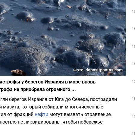
1
1
1
1
Фото: depositphotos.com
1
астрофы у берегов Израиля в море вновь
рофа не приобрела огромного ...
1
ли берегов Израиля от Юга до Севера, пострадали
и мазута, который собирали многочисленные
ния от фракций
нефти
могут вызвать отравление.
1
лностью не ликвидированы, чтобы побережье
1