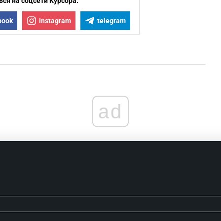
ся на соцсети Курсора:
book
instagram
telegram
ad