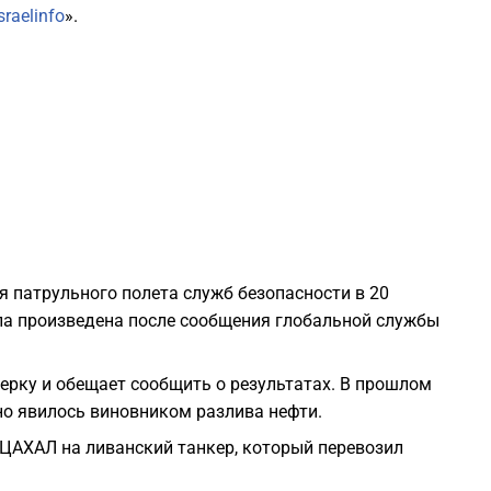
sraelinfo
».
1
1
1
1
я патрульного полета служб безопасности в 20
1
ла произведена после сообщения глобальной службы
1
рку и обещает сообщить о результатах. В прошлом
дно явилось виновником разлива нефти.
1
а ЦАХАЛ на ливанский танкер, который перевозил