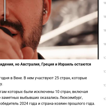
1
Play
1
1
1
Фото: скриншот из Youtube
1
дения, но Австралия, Греция и Израиль остаются
1
одня в Вене. В нем участвуют 25 стран, которые
у.
1
огам которых были исключены 10 стран, включая
е заметных выбывших оказались Люксембург,
1
обедитель 2024 года и страна-хозяин прошлого года.