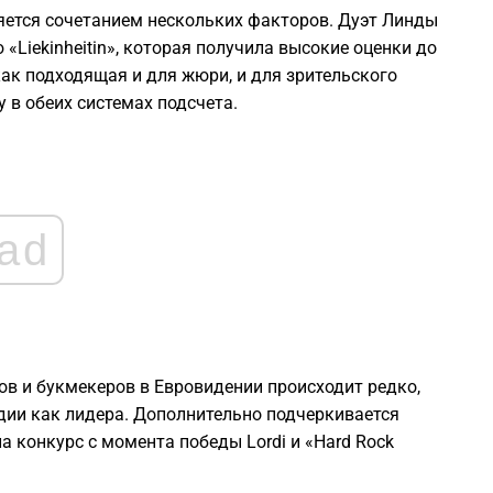
1
яется сочетанием нескольких факторов. Дуэт Линды
«Liekinheitin», которая получила высокие оценки до
ак подходящая и для жюри, и для зрительского
1
 в обеих системах подсчета.
1
1
ad
1
1
ов и букмекеров в Евровидении происходит редко,
ндии как лидера. Дополнительно подчеркивается
 конкурс с момента победы Lordi и «Hard Rock