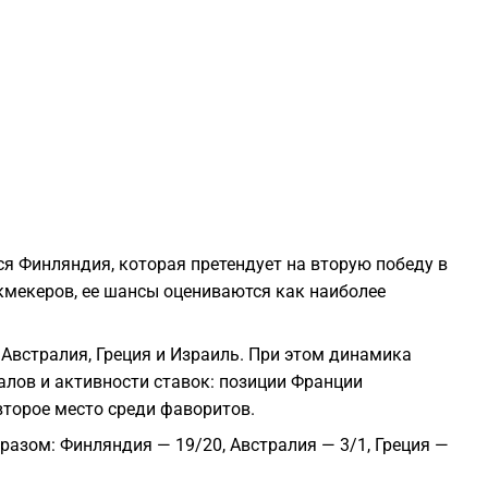
1
1
1
1
я Финляндия, которая претендует на вторую победу в
кмекеров, ее шансы оцениваются как наиболее
1
встралия, Греция и Израиль. При этом динамика
1
алов и активности ставок: позиции Франции
второе место среди фаворитов.
1
зом: Финляндия — 19/20, Австралия — 3/1, Греция —