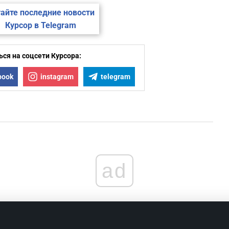
айте последние новости
Курсор в Telegram
ся на соцсети Курсора:
book
instagram
telegram
ad