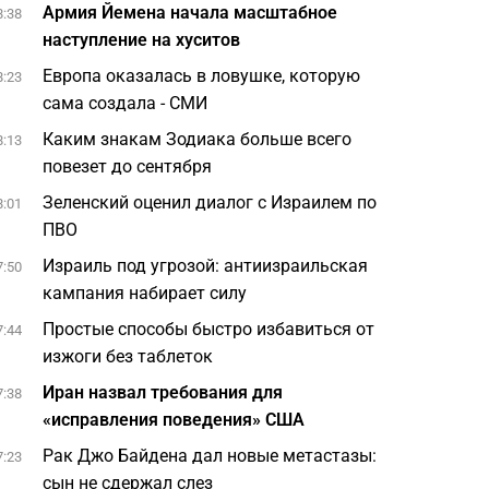
Армия Йемена начала масштабное
8:38
наступление на хуситов
Европа оказалась в ловушке, которую
8:23
сама создала - СМИ
Каким знакам Зодиака больше всего
8:13
повезет до сентября
Зеленский оценил диалог с Израилем по
8:01
ПВО
Израиль под угрозой: антиизраильская
7:50
кампания набирает силу
Простые способы быстро избавиться от
7:44
изжоги без таблеток
Иран назвал требования для
7:38
«исправления поведения» США
Рак Джо Байдена дал новые метастазы:
7:23
сын не сдержал слез