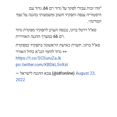
"זוהי זכות עבורי לפקד על גדוד רם 66, גדוד עם
היסטוריה ענפה ותפקיד חשוב ומשמעותי בהגנה על שמי
המדינה״.
סא"ל רויטל ברזני, נכנסה הערב לתפקיד מפקדת גדוד
רם 66 במערך ההגנה האווירית.
סא"ל ברזני, תשרת כאישה הראשונה בתפקיד כמפקדת
גדוד לוחמי הגנ"א בחיל האוויר >>
https://t.co/SCSuruZaJk
pic.twitter.com/KBDkLSnXst
— צבא ההגנה לישראל (@idfonline)
August 23,
2022