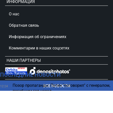
ИНФОРМАЦИЯ
О нас
Обратная связь
Информация об ограничениях
Комментарии в наших соцсетях
НАШИ ПАРТНЕРЫ
ПОСЛЕДНИЕ НОВОСТИ
сursorinfo.co.il © Все права защищены
Позор пропаганды: Путин "поговорил" с генералом,
ВСЕ НОВОСТИ
12:24
погибшим год назад
Крупная авиакомпания возвращается в Израиль -
12:24
что изменится