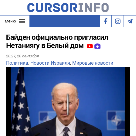
Меню
Байден официально пригласил
Нетаниягу в Белый дом
20:27,
20 сентября
Политика
,
Новости Израиля
,
Мировые новости
Play