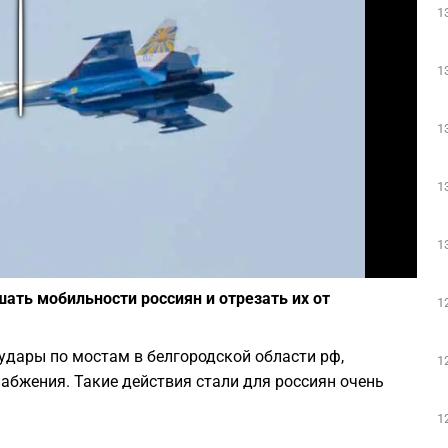
1
Play
1
1
1
1
Фото: depositphotos.com
ать мобильности россиян и отрезать их от
1
 удары по мостам в белгородской области рф,
1
набжения. Такие действия стали для россиян очень
1