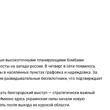
1
1
1
1
нные высокоточными планирующими бомбами
1
сты на западе россии. В четверг в сети появилось
ы в населенных пунктах графовка и надеждовка. За
ие разведывательные беспилотники, что подтверждает
1
ать белгородский выступ — стратегически важный
 Именно здесь украинские силы начали новую
1
ль после выхода из курской области.