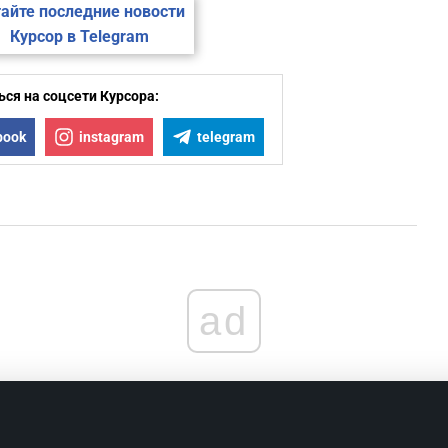
айте последние новости
Курсор в Telegram
ся на соцсети Курсора:
book
instagram
telegram
ad