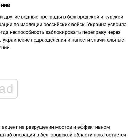
ение
1
и другие водные преграды в белгородской и курской
ации по изоляции российских войск. Украина усвоила
1
огда неспособность заблокировать переправу через
ь украинские подразделения и нанести значительные
1
ений.
1
1
ad
1
т акцент на разрушении мостов и эффективном
штаб операции в белгородской области пока остается