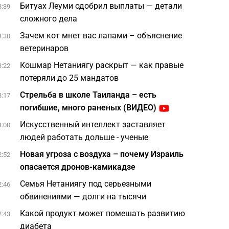
Битуах Леуми одобрил выплаты — детали
3:39
сложного дела
Зачем кот мнет вас лапами – объяснение
3:30
ветеринаров
Кошмар Нетаниягу раскрыт — как правые
3:22
потеряли до 25 мандатов
Стрельба в школе Таиланда – есть
3:17
погибшие, много раненых (ВИДЕО)
Искусственный интеллект заставляет
3:00
людей работать дольше - ученые
Новая угроза с воздуха – почему Израиль
2:52
опасается дронов-камикадзе
Семья Нетаниягу под серьезными
2:46
обвинениями — долги на тысячи
Какой продукт может помешать развитию
2:43
диабета