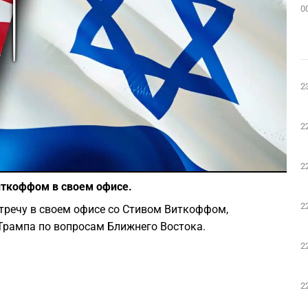
0
Play
2
2
Фото: Depositphotos
2
иткоффом в своем офисе.
2
тречу в своем офисе со Стивом Виткоффом,
рампа по вопросам Ближнего Востока.
2
2