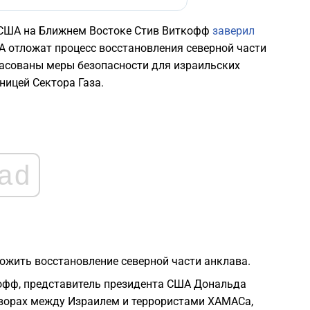
а США на Ближнем Востоке Стив Виткофф
заверил
 отложат процесс восстановления северной части
гласованы меры безопасности для израильских
ницей Сектора Газа.
ad
ложить восстановление северной части анклава.
ткофф, представитель президента США Дональда
ворах между Израилем и террористами ХАМАСа,