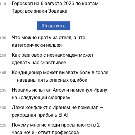
Гороскоп на 6 августа 2026 по картам
0:16
Таро: все знаки Зодиака
05 августа
Что можно брать из отеля, а что
3:30
категорически нельзя
Как разговор с незнакомцем может
2:50
сделать нас счастливее
Кондиционер может вызвать боль в горле
2:45
— названы пять опасных ошибок
Израиль испытал Arrow и намекнул Ирану
2:35
на «следующий сюрприз»
Даже конфликт с Ираном не помешал —
2:30
рекордная прибыль El Al
Почему многие люди просыпаются в 2
2:26
часа ночи - ответ профессора