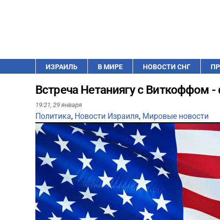
ИЗРАИЛЬ
В МИРЕ
НОВОСТИ СНГ
ПР
Встреча Нетаниягу с Виткоффом -
19:21,
29 января
Политика
,
Новости Израиля
,
Мировые новости