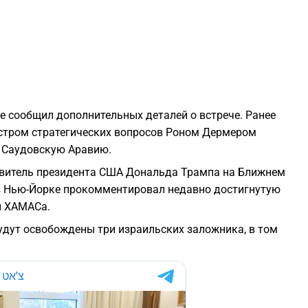
2
2
2
е сообщил дополнительных деталей о встрече. Ранее
истром стратегических вопросов Роном Дермером
2
в Саудовскую Аравию.
авитель президента США Дональда Трампа на Ближнем
2
в Нью-Йорке прокомментировал недавно достигнутую
и ХАМАСа.
2
будут освобождены три израильских заложника, в том
2
2