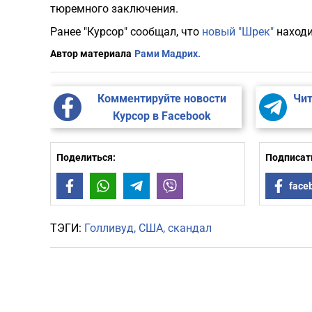
тюремного заключения.
Ранее "Курсор" сообщал, что
новый "Шрек"
находи
Автор материала
Рами Мадрих.
Комментируйте новости
Чит
Курсор в Facebook
Поделиться:
Подписать
Facebook
WhatsApp
Telegram
Viber
face
ТЭГИ:
Голливуд
США
скандал