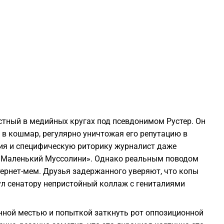
1
1
1
1
1
стный в медийных кругах под псевдонимом Рустер. Он
в кошмар, регулярно уничтожая его репутацию в
ния и специфическую риторику журналист даже
1
«Маленький Муссолини». Однако реальным поводом
тернет-мем. Друзья задержанного уверяют, что копы
1
инул сенатору непристойный коллаж с гениталиями
1
нной местью и попыткой заткнуть рот оппозиционной