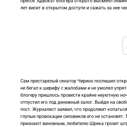
прессе. Адвокат блогера открыто высмеял обвине
лет висит в открытом доступе и сажать за нее ч
Сам престарелый сенатор Чирино поспешил откре
не бегал к шерифу с жалобами и не умолял упрят
блогеру пришлось провести крайне неуютную ноч
отпустил его под денежный залог. Выйдя на свобо
пост. Журналист заявил, что продолжит копаться
глупые провокации силовиков его не остановят. 
признают виновным, любителю Шрека грозит штр