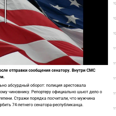
1
Play
1
1
1
Фото: Dave Sherrill / Unsplash
1
после отправки сообщения сенатору. Внутри СМС
ом.
1
но абсурдный оборот: полиция арестовала
ному чиновнику. Репортеру официально шьют дело о
1
епени. Стражи порядка посчитали, что мужчина
бить 74-летнего сенатора-республиканца.
1