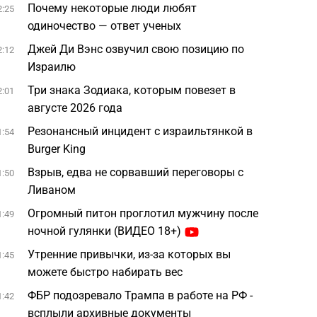
Почему некоторые люди любят
2:25
одиночество — ответ ученых
Джей Ди Вэнс озвучил свою позицию по
2:12
Израилю
Три знака Зодиака, которым повезет в
2:01
августе 2026 года
Резонансный инцидент с израильтянкой в
1:54
Burger King
Взрыв, едва не сорвавший переговоры с
1:50
Ливаном
Огромный питон проглотил мужчину после
1:49
ночной гулянки (ВИДЕО 18+)
Утренние привычки, из-за которых вы
1:45
можете быстро набирать вес
ФБР подозревало Трампа в работе на РФ -
1:42
всплыли архивные документы