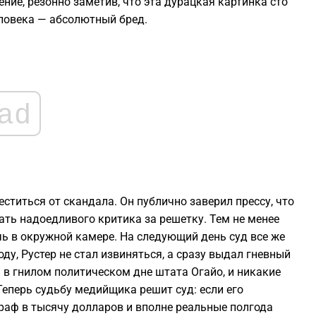
ние, резонно заметив, что эта дурацкая картинка сто
1
еловека — абсолютный бред.
1
1
ad
1
1
ститься от скандала. Он публично заверил прессу, что
ать надоедливого критика за решетку. Тем не менее
ь в окружной камере. На следующий день суд все же
ду, Рустер не стал извиняться, а сразу выдал гневный
 в гнилом политическом дне штата Огайо, и никакие
Теперь судьбу медийщика решит суд: если его
аф в тысячу долларов и вполне реальные полгода