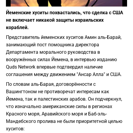
Фото: depositphotos.com
Йеменские хуситы похвастались, что сделка с США
не включает никакой защиты израильских
кораблей.
Представитель йеменских хуситов Амин аль-Барай,
занимающий пост помощника директора
Департамента морального руководства в
вооружённых силах Йемена, в интервью изданию
Quds Network впервые подтвердил наличие
соглашения между движением "Ансар Алла" и США.
По словам аль-Барая, договорённости с
Вашингтоном не противоречат интересам как
Йемена, так и палестинских арабов. Он подчеркнул,
что изначально американские силы в регионах
Красного моря, Аравийского моря и Баб-эль-
Мандебского пролива не были приоритетной целью
хуситов: