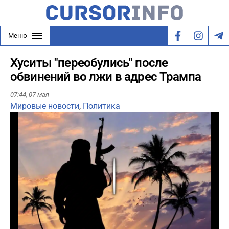
Меню
Хуситы "переобулись" после
обвинений во лжи в адрес Трампа
07:44,
07 мая
Мировые новости
,
Политика
Play