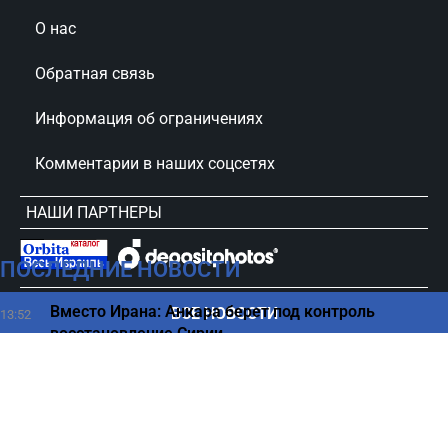
О нас
Обратная связь
Информация об ограничениях
Комментарии в наших соцсетях
НАШИ ПАРТНЕРЫ
ПОСЛЕДНИЕ НОВОСТИ
сursorinfo.co.il © Все права защищены
Вместо Ирана: Анкара берет под контроль
ВСЕ НОВОСТИ
13:52
восстановление Сирии
Как хранить продукты в холодильнике, чтобы
13:45
дольше не портились
Битуах Леуми одобрил выплаты — детали
13:39