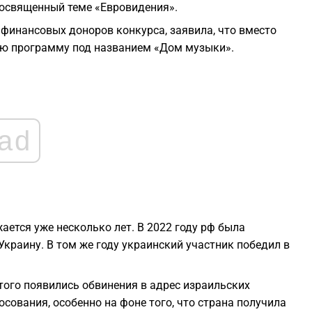
 посвященный теме «Евровидения».
1
 финансовых доноров конкурса, заявила, что вместо
ую программу под названием «Дом музыки».
1
1
1
ad
1
1
ается уже несколько лет. В 2022 году рф была
краину. В том же году украинский участник победил в
этого появились обвинения в адрес израильских
сования, особенно на фоне того, что страна получила