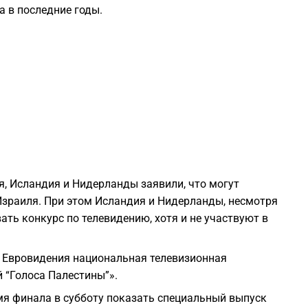
 в последние годы.
1
1
1
1
я, Исландия и Нидерланды заявили, что могут
1
 Израиля. При этом Исландия и Нидерланды, несмотря
ать конкурс по телевидению, хотя и не участвуют в
1
а Евровидения национальная телевизионная
 “Голоса Палестины”».
1
мя финала в субботу показать специальный выпуск