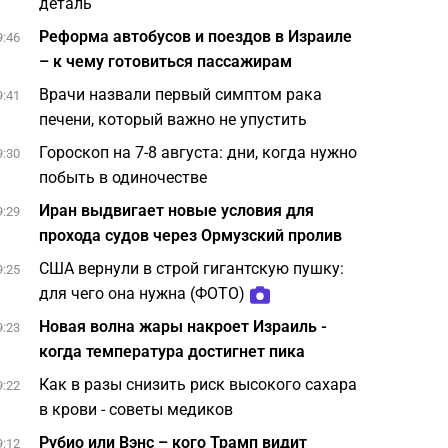
деталь
Реформа автобусов и поездов в Израиле
9:46
– к чему готовиться пассажирам
Врачи назвали первый симптом рака
9:41
печени, который важно не упустить
Гороскоп на 7-8 августа: дни, когда нужно
9:30
побыть в одиночестве
Иран выдвигает новые условия для
9:29
прохода судов через Ормузский пролив
США вернули в строй гигантскую пушку:
9:25
для чего она нужна (ФОТО)
Новая волна жары накроет Израиль -
9:23
когда температура достигнет пика
Как в разы снизить риск высокого сахара
9:22
в крови - советы медиков
Рубио или Вэнс – кого Трамп видит
9:12