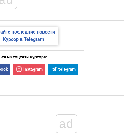
айте последние новости
Курсор в Telegram
ся на соцсети Курсора:
book
instagram
telegram
ad