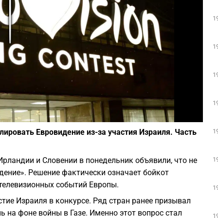
Play
1
1
1
1
Фото: depositphotos.com
1
лировать Евровидение из-за участия Израиля. Часть
1
рландии и Словении в понедельник объявили, что не
идение». Решение фактически означает бойкот
телевизионных событий Европы.
1
стие Израиля в конкурсе. Ряд стран ранее призывал
 на фоне войны в Газе. Именно этот вопрос стал
1