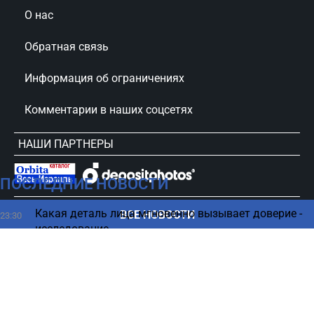
О нас
Обратная связь
Информация об ограничениях
Комментарии в наших соцсетях
НАШИ ПАРТНЕРЫ
ПОСЛЕДНИЕ НОВОСТИ
сursorinfo.co.il © Все права защищены
Какая деталь лица мгновенно вызывает доверие -
ВСЕ НОВОСТИ
23:30
исследование
Три главные ошибки после ужина – чего никогда
23:10
не делают врачи
«Вам здесь не рады»: в Греции встретили
22:50