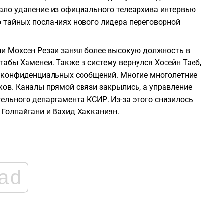
ало удаление из официального телеархива интервью
 тайных посланиях нового лидера переговорной
1
ии Мохсен Резаи занял более высокую должность в
1
абы Хаменеи. Также в систему вернулся Хосейн Таеб,
 конфиденциальных сообщений. Многие многолетние
1
в. Каналы прямой связи закрылись, а управление
ельного департамента КСИР. Из-за этого снизилось
1
Голпайгани и Вахид Хакканиян.
1
ad