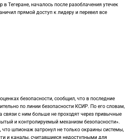
 в Тегеране, началось после разоблачения утечек
1
ничил прямой доступ к лидеру и перевел все
1
1
1
1
оценках безопасности, сообщил, что в последние
1
ительно по линии безопасности КСИР. По его словам,
а связи с ним больше не проходят через привычные
1
крытый и контролируемый механизм безопасности».
и, что шпионаж затронул не только окраины системы,
1
уги и каналы, считавшиеся недоступными для