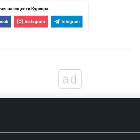
ся на соцсети Курсора:
book
instagram
telegram
ad