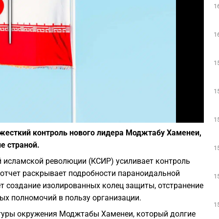
1
Play
1
1
1
Фото: Depositphotos
1
 жесткий контроль нового лидера Моджтабу Хаменеи,
е страной.
1
й исламской революции (КСИР) усиливает контроль
отчет раскрывает подробности параноидальной
1
т создание изолированных колец защиты, отстранение
ых полномочий в пользу организации.
1
ктуры окружения Моджтабы Хаменеи, который долгие