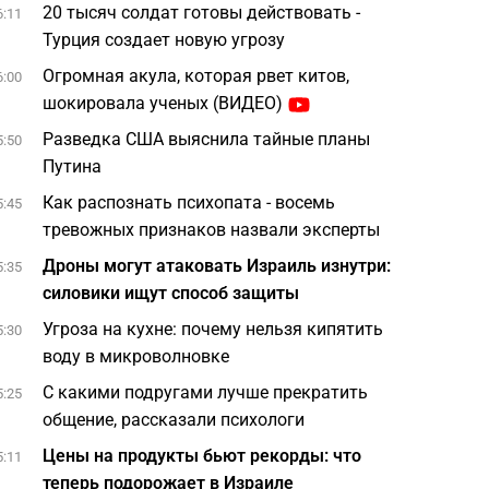
20 тысяч солдат готовы действовать -
6:11
Турция создает новую угрозу
Огромная акула, которая рвет китов,
6:00
шокировала ученых (ВИДЕО)
Разведка США выяснила тайные планы
5:50
Путина
Как распознать психопата - восемь
5:45
тревожных признаков назвали эксперты
Дроны могут атаковать Израиль изнутри:
5:35
силовики ищут способ защиты
Угроза на кухне: почему нельзя кипятить
5:30
воду в микроволновке
С какими подругами лучше прекратить
5:25
общение, рассказали психологи
Цены на продукты бьют рекорды: что
5:11
теперь подорожает в Израиле