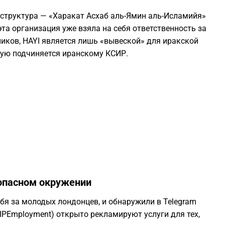
1
 структура — «Харакат Асхаб аль-Ямин аль-Исламийя»
 эта организация уже взяла на себя ответственность за
ников, HAYI является лишь «вывеской» для иракской
1
мую подчиняется иранскому КСИР.
1
1
1
1
зопасном окружении
1
я за молодых лондонцев, и обнаружили в Telegram
IPEmployment) открыто рекламируют услуги для тех,
1