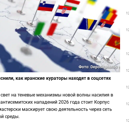
1
1
1
Фото: Depositphotos
1
нили, как иранские кураторы находят в соцсетях
1
свет на теневые механизмы новой волны насилия в
 антисемитских нападений 2026 года стоит Корпус
1
астерски маскирует свою деятельность через сеть
ой среды.
1