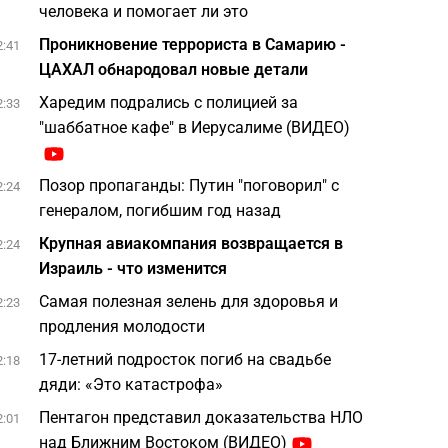
человека и помогает ли это
Проникновение террориста в Самарию -
2:41
ЦАХАЛ обнародовал новые детали
Харедим подрались с полицией за
2:33
"шаббатное кафе" в Иерусалиме (ВИДЕО)
Позор пропаганды: Путин "поговорил" с
2:24
генералом, погибшим год назад
Крупная авиакомпания возвращается в
2:24
Израиль - что изменится
Самая полезная зелень для здоровья и
2:23
продления молодости
17-летний подросток погиб на свадьбе
2:18
дяди: «Это катастрофа»
Пентагон представил доказательства НЛО
2:01
над Ближним Востоком (ВИДЕО)