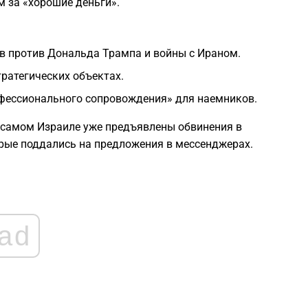
м за «хорошие деньги».
1
в против Дональда Трампа и войны с Ираном.
1
ратегических объектах.
фессионального сопровождения» для наемников.
1
В самом Израиле уже предъявлены обвинения в
орые поддались на предложения в мессенджерах.
1
1
ad