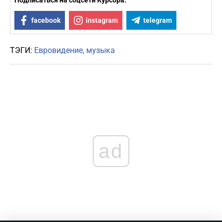
Подписаться на соцсети Курсора:
facebook
instagram
telegram
ТЭГИ:
Евровидение
музыка
ad