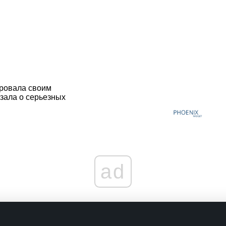
ровала своим
зала о серьезных
ad