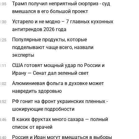
Трамп получил неприятный сюрприз - суд
1:35
вмешался в его большой проект
Устарело и не модно – 7 главных кухонных
1:30
антитрендов 2026 года
Популярные продукты, которые
1:25
подделывают чаще всего, назвали
эксперты
США готовят мощный удар по России и
1:11
Ирану — Сенат дал зеленый свет
Алюминиевая фольга в духовке может
1:02
навредить здоровью
РФ гонит на фронт украинских пленных -
0:52
шокирующие подробности
В каких фруктах много сахара — полный
0:46
список от врачей
Россия и Иран могут вмешаться в выборы
0:40