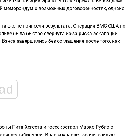
ие из-за позиции Ирана. В то же время в Белом доме
1
й меморандум о возможных договоренностях, однако
1
 также не принесли результата. Операция ВМС США по
иве была быстро свернута из-за риска эскалации.
1
 Вэнса завершились без соглашения после того, как
1
1
ad
1
оны Пита Хегсета и госсекретаря Марко Рубио о
ется нестабильной. Иран сохраняет значительную