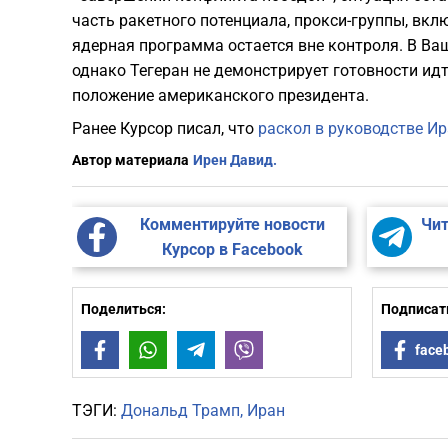
часть ракетного потенциала, прокси-группы, вкл
ядерная программа остается вне контроля. В Ваш
однако Тегеран не демонстрирует готовности ид
положение американского президента.
Ранее Курсор писал, что
раскол в руководстве Ир
Автор материала
Ирен Давид.
Комментируйте новости
Чит
Курсор в Facebook
Поделиться:
Подписать
Facebook
WhatsApp
Telegram
Viber
face
ТЭГИ:
Дональд Трамп
Иран