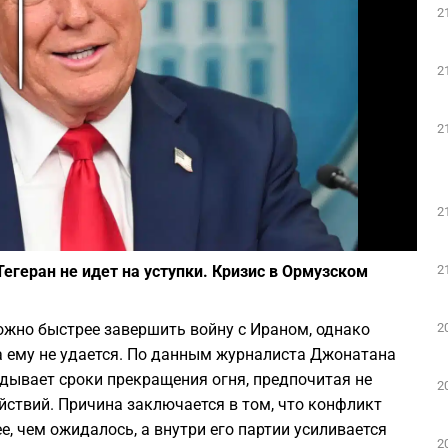
2
Play
2
2
2
Фото: Depositphotos
2
Тегеран не идет на уступки. Кризис в Ормузском
2
жно быстрее завершить войну с Ираном, однако
а ему не удается. По данным журналиста Джонатана
дывает сроки прекращения огня, предпочитая не
2
ствий. Причина заключается в том, что конфликт
, чем ожидалось, а внутри его партии усиливается
2