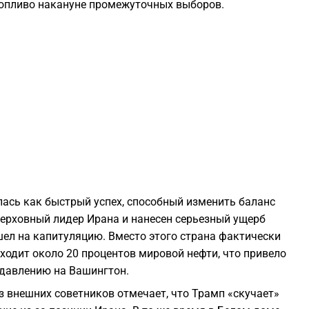
 топливо накануне промежуточных выборов.
2
2
2
2
1
ась как быстрый успех, способный изменить баланс
 верховный лидер Ирана и нанесен серьезный ущерб
шел на капитуляцию. Вместо этого страна фактически
1
ходит около 20 процентов мировой нефти, что привело
 давлению на Вашингтон.
1
з внешних советников отмечает, что Трамп «скучает»