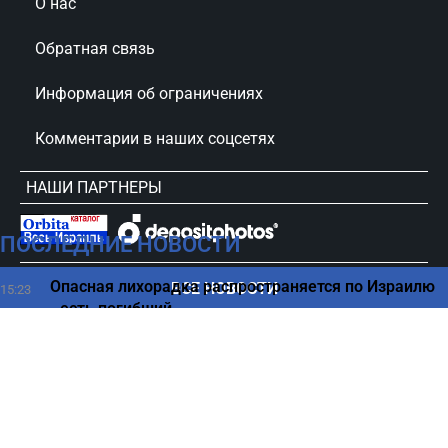
О нас
Обратная связь
Информация об ограничениях
Комментарии в наших соцсетях
НАШИ ПАРТНЕРЫ
ПОСЛЕДНИЕ НОВОСТИ
сursorinfo.co.il © Все права защищены
Опасная лихорадка распространяется по Израилю
ВСЕ НОВОСТИ
15:23
- есть погибший
Как США удержал Ливан и Израиль от эскалации
15:11
– СМИ
Начинается "денежная полоса": какие знаки
15:00
Зодиака скоро сорвут куш