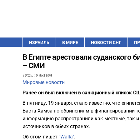
ИЗРАИЛЬ
В МИРЕ
НОВОСТИ СНГ
ПР
В Египте арестовали суданского
– СМИ
18:25,
19 января
Мировые новости
Ранее он был включен в санкционный список С
В пятницу, 19 января, стало известно, что египе
Баста Хамза по обвинениям в финансировании т
информацию распространили как местные, так и
источников в обеих странах.
Об этом пишет
"Walla"
.