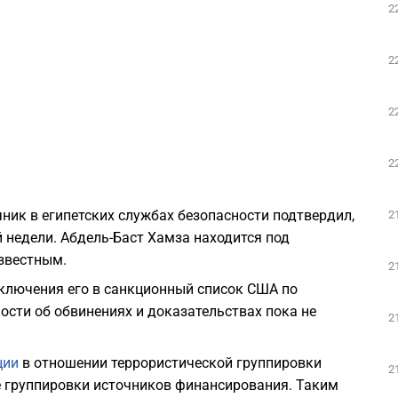
2
2
2
2
ник в египетских службах безопасности подтвердил,
2
 недели. Абдель-Баст Хамза находится под
известным.
2
включения его в санкционный список США по
сти об обвинениях и доказательствах пока не
2
ции
в отношении террористической группировки
2
 группировки источников финансирования. Таким