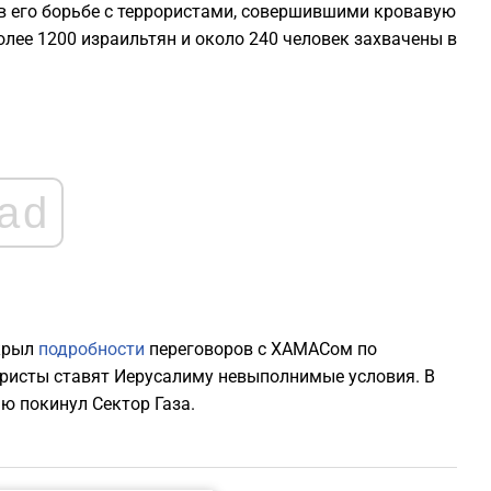
в его борьбе с террористами, совершившими кровавую
2
более 1200 израильтян и около 240 человек захвачены в
2
2
ad
2
2
скрыл
подробности
переговоров с ХАМАСом по
2
ористы ставят Иерусалиму невыполнимые условия. В
ю покинул Сектор Газа.
2