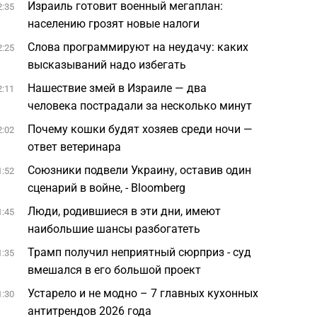
Израиль готовит военный мегаплан:
2:35
населению грозят новые налоги
Слова программируют на неудачу: каких
2:25
высказываний надо избегать
Нашествие змей в Израиле — два
2:11
человека пострадали за несколько минут
Почему кошки будят хозяев среди ночи —
2:02
ответ ветеринара
Союзники подвели Украину, оставив один
1:52
сценарий в войне, - Bloomberg
Люди, родившиеся в эти дни, имеют
1:45
наибольшие шансы разбогатеть
Трамп получил неприятный сюрприз - суд
1:35
вмешался в его большой проект
Устарело и не модно – 7 главных кухонных
1:30
антитрендов 2026 года