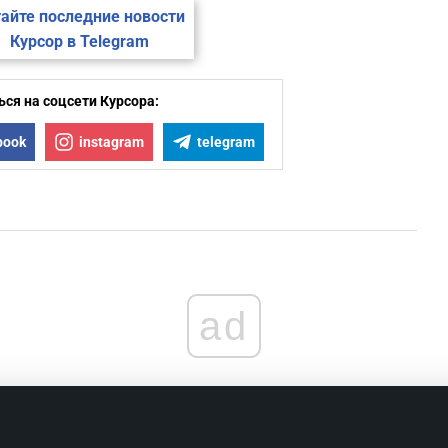
2
айте последние новости
Курсор в Telegram
2
ся на соцсети Курсора:
2
book
instagram
telegram
1
1
1
ad
1