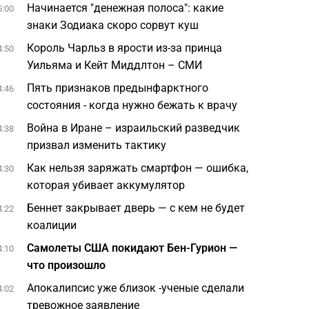
Начинается "денежная полоса": какие
5:00
знаки Зодиака скоро сорвут куш
Король Чарльз в ярости из-за принца
4:50
Уильяма и Кейт Миддлтон – СМИ
Пять признаков предынфарктного
4:46
состояния - когда нужно бежать к врачу
Война в Иране – израильский разведчик
4:38
призвал изменить тактику
Как нельзя заряжать смартфон — ошибка,
4:30
которая убивает аккумулятор
Беннет закрывает дверь — с кем не будет
4:22
коалиции
Самолеты США покидают Бен-Гурион —
4:10
что произошло
Апокалипсис уже близок -ученые сделали
4:02
тревожное заявление