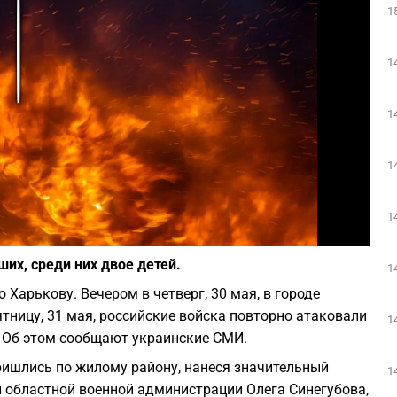
1
Play
1
1
1
1
Фото: depositphotos.com
ших, среди них двое детей.
1
 Харькову. Вечером в четверг, 30 мая, в городе
тницу, 31 мая, российские войска повторно атаковали
1
 Об этом сообщают украинские СМИ.
ришлись по жилому району, нанеся значительный
1
 областной военной администрации Олега Синегубова,