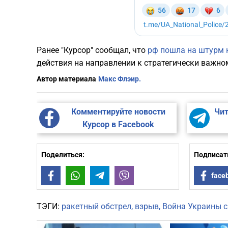
Ранее "Курсор" сообщал, что
рф пошла на штурм 
действия на направлении к стратегически важном
Автор материала
Макс Флэир.
Комментируйте новости
Чит
Курсор в Facebook
Поделиться:
Подписать
Facebook
WhatsApp
Telegram
Viber
face
ТЭГИ:
ракетный обстрел
взрыв
Война Украины с