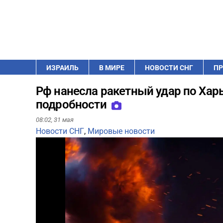
ИЗРАИЛЬ
В МИРЕ
НОВОСТИ СНГ
ПР
Рф нанесла ракетный удар по Харь
подробности
08:02,
31 мая
Новости СНГ
,
Мировые новости