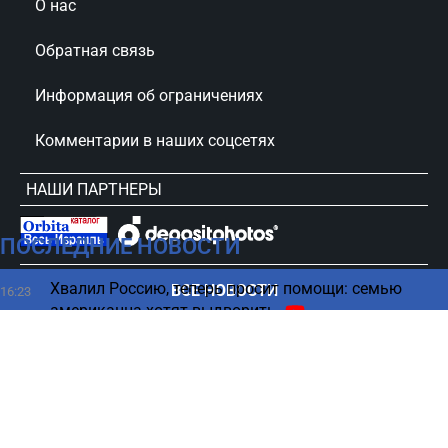
О нас
Обратная связь
Информация об ограничениях
Комментарии в наших соцсетях
НАШИ ПАРТНЕРЫ
ПОСЛЕДНИЕ НОВОСТИ
сursorinfo.co.il © Все права защищены
Хвалил Россию, теперь просит помощи: семью
ВСЕ НОВОСТИ
16:23
американца хотят выдворить
Инцидент на юге Ливана – ранен боец ЦАХАЛа
16:12
Сколько продуктов нужно съесть, чтобы это стало
16:02
опасным для здоровья