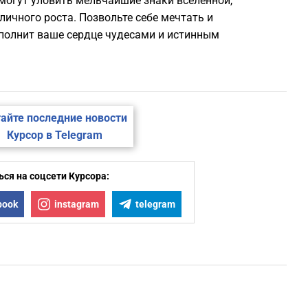
могут уловить мельчайшие знаки вселенной,
2
ичного роста. Позвольте себе мечтать и
полнит ваше сердце чудесами и истинным
2
2
айте последние новости
2
Курсор в Telegram
1
ся на соцсети Курсора:
book
instagram
telegram
1
1