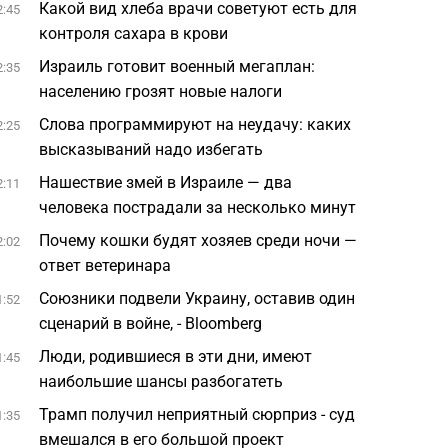
Какой вид хлеба врачи советуют есть для
2:45
контроля сахара в крови
Израиль готовит военный мегаплан:
2:35
населению грозят новые налоги
Слова программируют на неудачу: каких
2:25
высказываний надо избегать
Нашествие змей в Израиле — два
2:11
человека пострадали за несколько минут
Почему кошки будят хозяев среди ночи —
2:02
ответ ветеринара
Союзники подвели Украину, оставив один
1:52
сценарий в войне, - Bloomberg
Люди, родившиеся в эти дни, имеют
1:45
наибольшие шансы разбогатеть
Трамп получил неприятный сюрприз - суд
1:35
вмешался в его большой проект