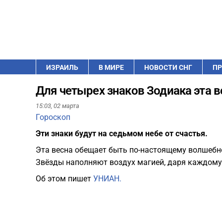
ИЗРАИЛЬ
В МИРЕ
НОВОСТИ СНГ
ПР
Для четырех знаков Зодиака эта в
15:03,
02 марта
Гороскоп
Эти знаки будут на седьмом небе от счастья.
Эта весна обещает быть по-настоящему волшебно
Звёзды наполняют воздух магией, даря каждому
Об этом пишет
УНИАН.