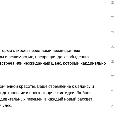
2
2
2
2
который откроет перед вами неизведанные
том и решимостью, превращая даже обыденные
2
встреча или неожиданный шанс, который кардинально
2
тончённой красоты. Ваше стремление к балансу и
2
 вдохновение и новые творческие идеи. Любовь,
удивительных перемен, а каждый новый рассвет
чудес.
2