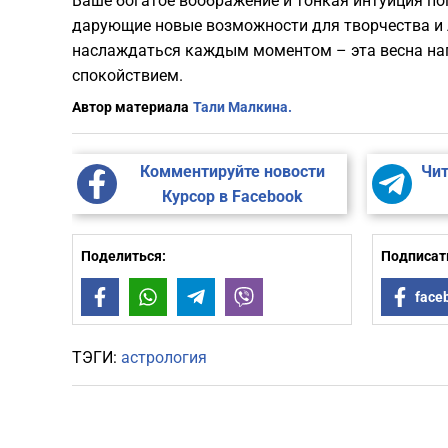
Ваше богатое воображение и тонкая интуиция по
дарующие новые возможности для творчества и л
наслаждаться каждым моментом – эта весна на
спокойствием.
Автор материала
Тали Малкина.
Комментируйте новости
Чит
Курсор в Facebook
Поделиться:
Подписать
Facebook
WhatsApp
Telegram
Viber
face
ТЭГИ:
астрология