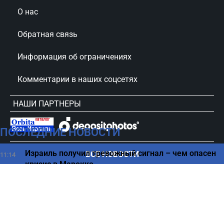
О нас
Обратная связь
Информация об ограничениях
Комментарии в наших соцсетях
НАШИ ПАРТНЕРЫ
ПОСЛЕДНИЕ НОВОСТИ
сursorinfo.co.il © Все права защищены
Израиль получил тревожный сигнал – чем опасен
ВСЕ НОВОСТИ
11:14
кризис в Марокко
Без решения: руководство обороны Израиля
10:49
признало серьезную опасность
Самая полезная консервированная рыба для
10:45