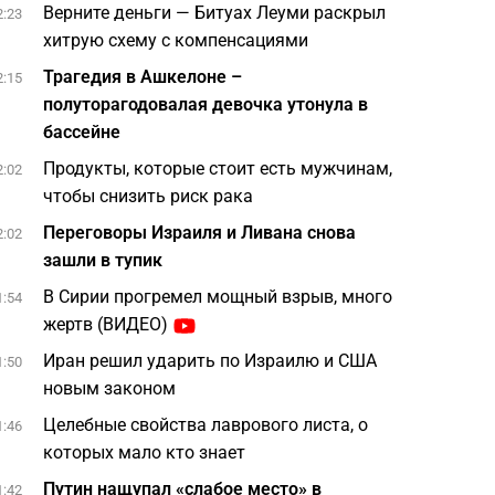
Верните деньги — Битуах Леуми раскрыл
2:23
хитрую схему с компенсациями
Трагедия в Ашкелоне –
2:15
полуторагодовалая девочка утонула в
бассейне
Продукты, которые стоит есть мужчинам,
2:02
чтобы снизить риск рака
Переговоры Израиля и Ливана снова
2:02
зашли в тупик
В Сирии прогремел мощный взрыв, много
1:54
жертв (ВИДЕО)
Иран решил ударить по Израилю и США
1:50
новым законом
Целебные свойства лаврового листа, о
1:46
которых мало кто знает
Путин нащупал «слабое место» в
1:42