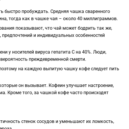
?
ть быстро пробуждать. Средняя чашка сваренного
2
на, тогда как в чашке чая – около 40 миллиграммов.
ования показывают, что чай может бодрить так же,
2
я, предпочтений и индивидуальных особенностей
2
ни у носителей вируса гепатита C на 40%. Люди,
вероятность преждевременной смерти.
2
 поэтому на каждую выпитую чашку кофе следует пить
2
которые он вызывает. Кофеин улучшает настроение,
ма. Кроме того, за чашкой кофе часто происходят
2
2
тичность стенок сосудов и уменьшают их ломкость,
ероза.