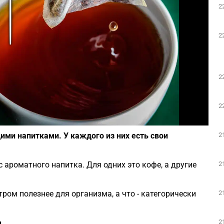
2
Play
2
2
2
Фото: pixabay.com
2
ими напитками. У каждого из них есть свои
2
 ароматного напитка. Для одних это кофе, а другие
2
тром полезнее для организма, а что - категорически
2