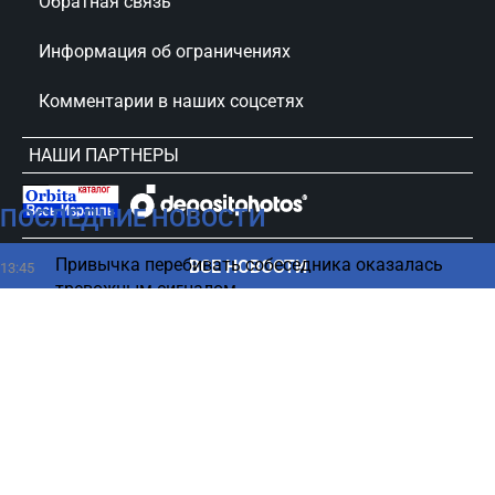
Обратная связь
Информация об ограничениях
Комментарии в наших соцсетях
НАШИ ПАРТНЕРЫ
ПОСЛЕДНИЕ НОВОСТИ
сursorinfo.co.il © Все права защищены
Привычка перебивать собеседника оказалась
ВСЕ НОВОСТИ
13:45
тревожным сигналом
Какие вещи безнадежно портят интерьер - советы
13:45
дизайнеров
Иран ответил Трампу на сравнение отношений с
13:38
шахматами
Кому дадут скидки, а кого освободят от нового
13:26
дорожного сбора