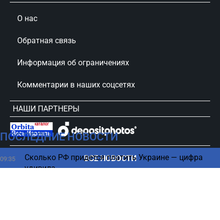
О нас
Обратная связь
Информация об ограничениях
Комментарии в наших соцсетях
НАШИ ПАРТНЕРЫ
ПОСЛЕДНИЕ НОВОСТИ
сursorinfo.co.il © Все права защищены
Сколько РФ придется платить Украине — цифра
ВСЕ НОВОСТИ
09:35
удивила
Израиль и Ливан достигли ключевой
09:24
договоренности по Хизбалле - оценка
Почему утром жизнь кажется тяжелее, объяснили
09:00