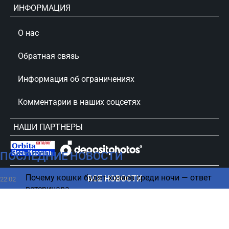
ИНФОРМАЦИЯ
О нас
Обратная связь
Информация об ограничениях
Комментарии в наших соцсетях
НАШИ ПАРТНЕРЫ
ПОСЛЕДНИЕ НОВОСТИ
сursorinfo.co.il © Все права защищены
Почему кошки будят хозяев среди ночи — ответ
ВСЕ НОВОСТИ
22:02
ветеринара
Союзники подвели Украину, оставив один
21:52
сценарий в войне, - Bloomberg