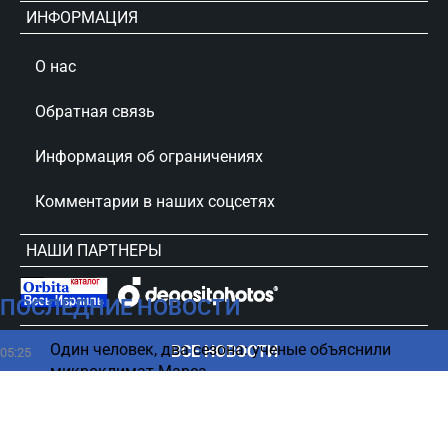
ИНФОРМАЦИЯ
О нас
Обратная связь
Информация об ограничениях
Комментарии в наших соцсетях
НАШИ ПАРТНЕРЫ
ПОСЛЕДНИЕ НОВОСТИ
сursorinfo.co.il © Все права защищены
Один человек, два сезона: ученые объяснили
ВСЕ НОВОСТИ
05:25
микроклимат Марса
Таинственные вспышки в океане – что о них
04:27
говорят ученые