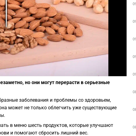
0
Play
0
0
0
Фото: Pixabay
0
езаметно, но они могут перерасти в серьезные
0
бразные заболевания и проблемы со здоровьем,
она может не только облегчить уже существующие
0
сы.
ать в меню шесть продуктов, которые улучшают
0
рови и помогают сбросить лишний вес.