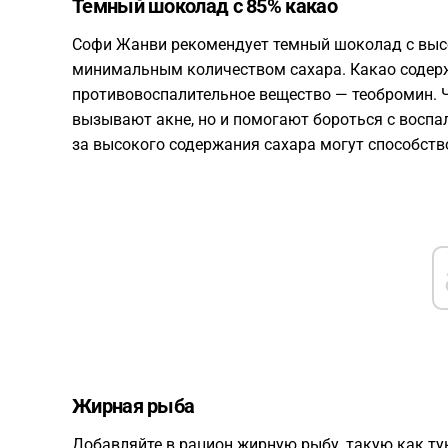
Темный шоколад с 85% какао
Софи Жанви рекомендует темный шоколад с высо
минимальным количеством сахара. Какао содерж
противовоспалительное вещество — теобромин. Ч
вызывают акне, но и помогают бороться с воспа
за высокого содержания сахара могут способств
Жирная рыба
Добавляйте в рацион жирную рыбу, такую как ту