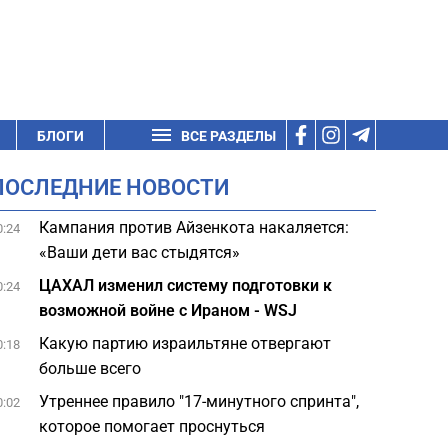
БЛОГИ
ВСЕ РАЗДЕЛЫ
ПОСЛЕДНИЕ НОВОСТИ
Кампания против Айзенкота накаляется:
0:24
«Ваши дети вас стыдятся»
ЦАХАЛ изменил систему подготовки к
0:24
возможной войне с Ираном - WSJ
Какую партию израильтяне отвергают
0:18
больше всего
Утреннее правило "17-минутного спринта",
0:02
которое помогает проснуться