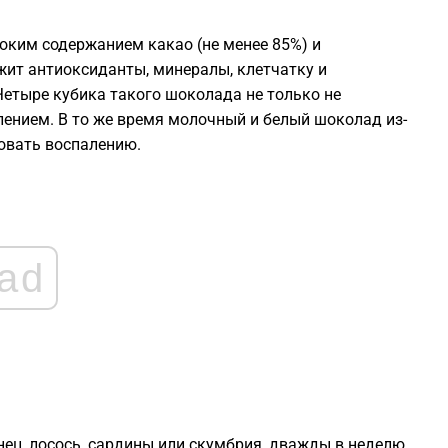
ким содержанием какао (не менее 85%) и
0
ит антиоксиданты, минералы, клетчатку и
етыре кубика такого шоколада не только не
0
лением. В то же время молочный и белый шоколад из-
овать воспалению.
0
0
ad
0
нец, лосось, сардины или скумбрия, дважды в неделю.