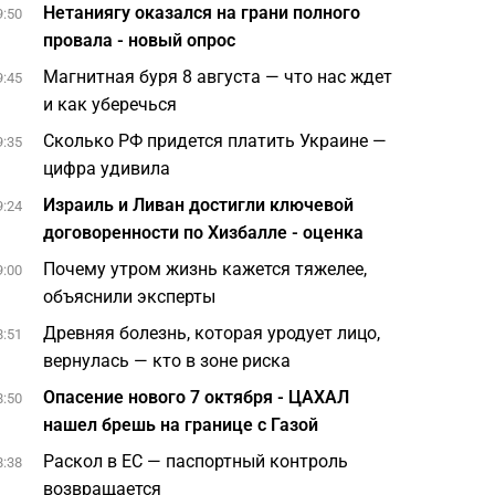
Нетаниягу оказался на грани полного
9:50
провала - новый опрос
Магнитная буря 8 августа — что нас ждет
9:45
и как уберечься
Сколько РФ придется платить Украине —
9:35
цифра удивила
Израиль и Ливан достигли ключевой
9:24
договоренности по Хизбалле - оценка
Почему утром жизнь кажется тяжелее,
9:00
объяснили эксперты
Древняя болезнь, которая уродует лицо,
8:51
вернулась — кто в зоне риска
Опасение нового 7 октября - ЦАХАЛ
8:50
нашел брешь на границе с Газой
Раскол в ЕС — паспортный контроль
8:38
возвращается