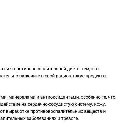
0
0
0
0
аться противовоспалительной диеты тем, кто
0
зательно включите в свой рацион такие продукты:
0
ми, минералами и антиоксидантами, особенно те, что
действие на сердечно-сосудистую систему, кожу,
0
уют выработке противовоспалительных веществ и
алительных заболеваниях и тревоге.
0