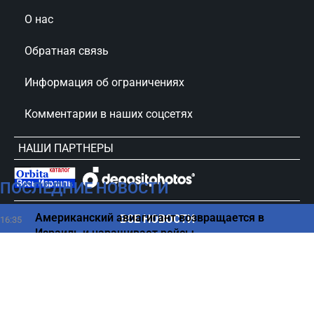
О нас
Обратная связь
Информация об ограничениях
Комментарии в наших соцсетях
НАШИ ПАРТНЕРЫ
ПОСЛЕДНИЕ НОВОСТИ
сursorinfo.co.il © Все права защищены
Американский авиагигант возвращается в
ВСЕ НОВОСТИ
16:35
Израиль и наращивает рейсы
Какие ошибки на кухне делают вашу еду
16:25
невкусной
20 тысяч солдат готовы действовать - Турция
16:11