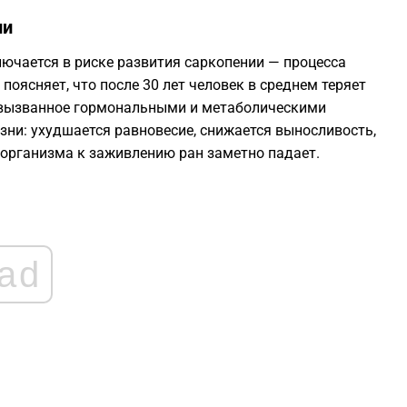
ии
0
лючается в риске развития саркопении — процесса
оясняет, что после 30 лет человек в среднем теряет
, вызванное гормональными и метаболическими
0
зни: ухудшается равновесие, снижается выносливость,
 организма к заживлению ран заметно падает.
0
0
ad
0