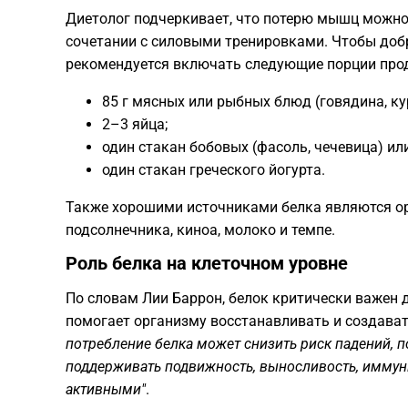
​Диетолог подчеркивает, что потерю мышц можн
сочетании с силовыми тренировками. Чтобы доб
рекомендуется включать следующие порции про
​85 г мясных или рыбных блюд (говядина, ку
​2–3 яйца;
​один стакан бобовых (фасоль, чечевица) ил
​один стакан греческого йогурта.
​Также хорошими источниками белка являются оре
подсолнечника, киноа, молоко и темпе.
​Роль белка на клеточном уровне
​По словам Лии Баррон, белок критически важен 
помогает организму восстанавливать и создават
потребление белка может снизить риск падений, 
поддерживать подвижность, выносливость, иммун
активными"
.