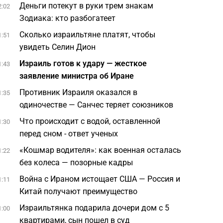
Деньги потекут в руки трем знакам
2:02
Зодиака: кто разбогатеет
Сколько израильтяне платят, чтобы
1:51
увидеть Селин Дион
Израиль готов к удару — жесткое
1:43
заявление министра об Иране
Противник Израиля оказался в
1:35
одиночестве — Санчес теряет союзников
Что происходит с водой, оставленной
1:30
перед сном - ответ ученых
«Кошмар водителя»: как военная осталась
1:22
без колеса — позорные кадры
Война с Ираном истощает США — Россия и
1:11
Китай получают преимущество
Израильтянка подарила дочери дом с 5
1:00
квартирами, сын пошел в суд