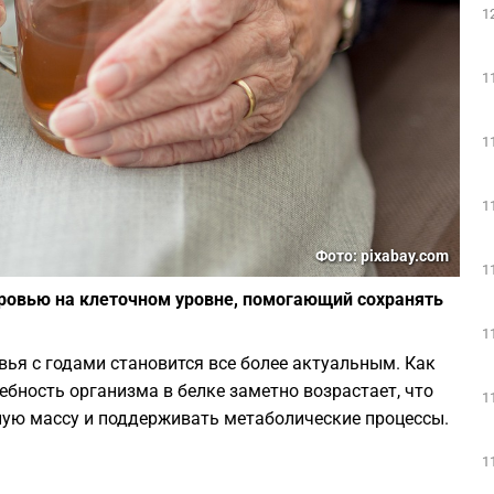
1
1
1
1
Фото: pixabay.com
1
оровью на клеточном уровне, помогающий сохранять
1
ья с годами становится все более актуальным. Как
ебность организма в белке заметно возрастает, что
1
ую массу и поддерживать метаболические процессы.
1