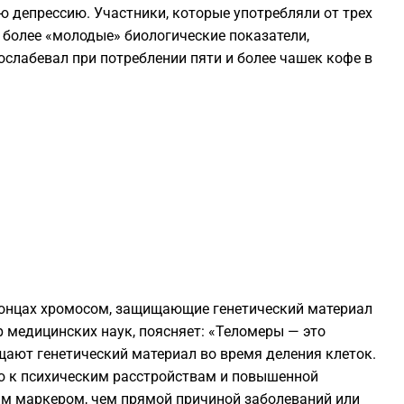
 депрессию. Участники, которые употребляли от трех
1
 более «молодые» биологические показатели,
ослабевал при потреблении пяти и более чашек кофе в
1
1
1
1
1
концах хромосом, защищающие генетический материал
р медицинских наук, поясняет: «Теломеры — это
1
ают генетический материал во время деления клеток.
ю к психическим расстройствам и повышенной
1
им маркером, чем прямой причиной заболеваний или