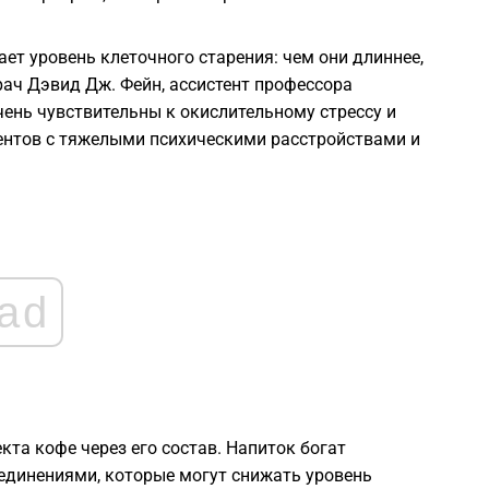
1
ет уровень клеточного старения: чем они длиннее,
рач Дэвид Дж. Фейн, ассистент профессора
чень чувствительны к окислительному стрессу и
1
ентов с тяжелыми психическими расстройствами и
1
1
ad
1
а кофе через его состав. Напиток богат
динениями, которые могут снижать уровень