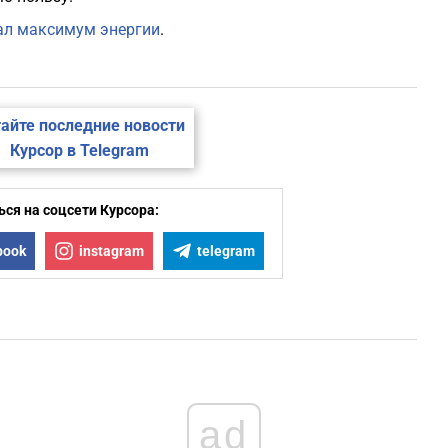
дал максимум энергии
.
айте последние новости
Курсор в Telegram
ся на соцсети Курсора:
book
instagram
telegram
ad