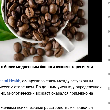
1
Play
1
1
1
Фото: depositphotos.com
1
ь с более медленным биологическим старением и
1
ntal Health,
обнаружило связь между регулярным
ческим старением. По данным ученых, у определенной
1
но, биологический возраст оказался примерно на
1
 тяжелыми психическими расстройствами, включая