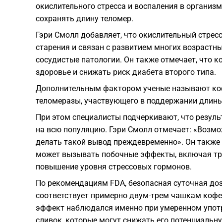
окислительного стресса и воспаления в организм
сохранять длину теломер.
Гэри Смолл добавляет, что окислительный стрес
старения и связан с развитием многих возрастны
сосудистые патологии. Он также отмечает, что 
здоровье и снижать риск диабета второго типа.
Дополнительным фактором ученые называют коф
теломеразы, участвующего в поддержании длины
При этом специалисты подчеркивают, что резул
на всю популяцию. Гэри Смолл отмечает: «Возмо
делать такой вывод преждевременно». Он также 
может вызывать побочные эффекты, включая тре
повышение уровня стрессовых гормонов.
По рекомендациям FDA, безопасная суточная доз
соответствует примерно двум-трем чашкам кофе
эффект наблюдался именно при умеренном употре
сливок, которые могут снижать его потенциальну