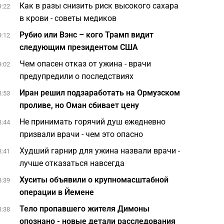
Как в разы снизить риск высокого сахара
9:22
в крови - советы медиков
Рубио или Вэнс – кого Трамп видит
9:12
следующим президентом США
Чем опасен отказ от ужина - врачи
9:02
предупредили о последствиях
Иран решил подзаработать на Ормузском
8:53
проливе, но Оман сбивает цену
Не принимать горячий душ ежедневно
8:44
призвали врачи - чем это опасно
Худший гарнир для ужина назвали врачи -
8:41
лучше отказаться навсегда
Хуситы объявили о крупномасштабной
8:39
операции в Йемене
Тело пропавшего жителя Димоны
8:38
опознано - новые детали расследования