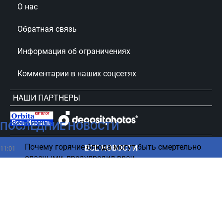
О нас
Обратная связь
Информация об ограничениях
Комментарии в наших соцсетях
НАШИ ПАРТНЕРЫ
ПОСЛЕДНИЕ НОВОСТИ
сursorinfo.co.il © Все права защищены
Почему горячие блюда могут быть смертельно
ВСЕ НОВОСТИ
11:01
опасными, предупредил врач
Идеальное утро без стресса — 4 привычки,
11:00
которые изменят ваш день
Проникновение террориста в Самарии - первые
10:50
детали от ЦАХАЛа